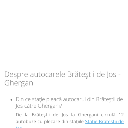
-
Sursa:
Amic Transport SRL
| Ultima actualizare:
03/2026
Despre autocarele Brăteștii de Jos -
Ghergani
Din ce stație pleacă autocarul din Brăteștii de
Jos către Ghergani?
De la Brăteștii de Jos la Ghergani circulă 12
autobuze cu plecare din stațiile
Statie Bratestii de