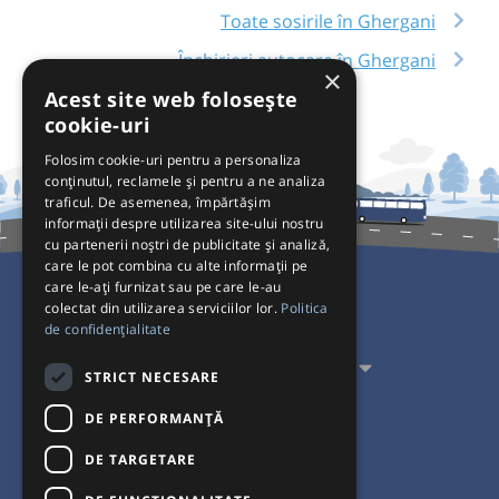
Toate sosirile în Ghergani
Închirieri autocare în Ghergani
×
Acest site web folosește
cookie-uri
Folosim cookie-uri pentru a personaliza
conținutul, reclamele și pentru a ne analiza
traficul. De asemenea, împărtășim
informații despre utilizarea site-ului nostru
cu partenerii noștri de publicitate și analiză,
care le pot combina cu alte informații pe
care le-ați furnizat sau pe care le-au
colectat din utilizarea serviciilor lor.
Politica
Pentru Călători
de confidențialitate
Pentru Transportatori
STRICT NECESARE
Interacționăm
DE PERFORMANȚĂ
DE TARGETARE
Acceptăm plăți cu