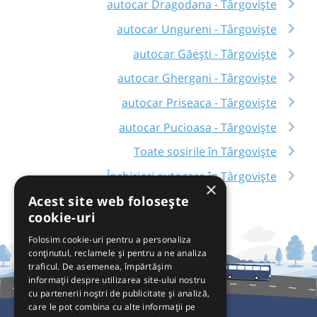
autocar Dragodana - Târgoviște
autocar Ungureni - Târgoviște
autocar Găești - Târgoviște
autocar Ghergani - Târgoviște
autocar Priseaca - Târgoviște
autocar Pucioasa - Târgoviște
Toate sosirile în Târgoviște
Închirieri autocare în Târgoviște
×
Acest site web folosește
cookie-uri
Folosim cookie-uri pentru a personaliza
conținutul, reclamele și pentru a ne analiza
traficul. De asemenea, împărtășim
informații despre utilizarea site-ului nostru
cu partenerii noștri de publicitate și analiză,
care le pot combina cu alte informații pe