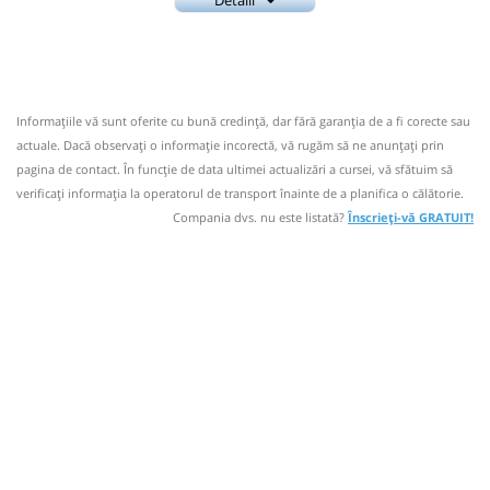
Nu a circulat?
Semnalați aici
(
24 comentarii
)
0737687006
⤣
Amic
NOU!
Pune poze din călătoria ta
Trimite email
Amic Transport SRL
Pagină operator
21:59
Brăteștii de Jos
Statie Bratestii de Jos
Informaţiile vă sunt oferite cu bună credinţă, dar fără garanţia de a fi corecte sau
Numar statii 12;
Autocar: Bucuresti - Targoviste
actuale. Dacă observați o informaţie incorectă, vă rugăm să ne anunțați prin
Dotări:
Nu a circulat?
Semnalați aici
(
24 comentarii
)
pagina de contact. În funcție de data ultimei actualizări a cursei, vă sfătuim să
⤣
Afiseaza itinerariu
verificaţi informaţia la operatorul de transport înainte de a planifica o călătorie.
NOU!
Pune poze din călătoria ta
Compania dvs. nu este listată?
Înscrieți-vă GRATUIT!
22:29
Brăteștii de Jos
Statie Bratestii de Jos
Statie Str. Garii
22:14
Autocar: Bucuresti - Targoviste
22:15
Târgoviște
Autogara Millenium Trans
Dotări:
Impex
Afiseaza itinerariu
Durată:
Zile de circulație:
min
16
L
M
M
J
V
S
D
Statie Str. Garii
22:44
22:45
Târgoviște
Autogara Millenium Trans
-
Impex