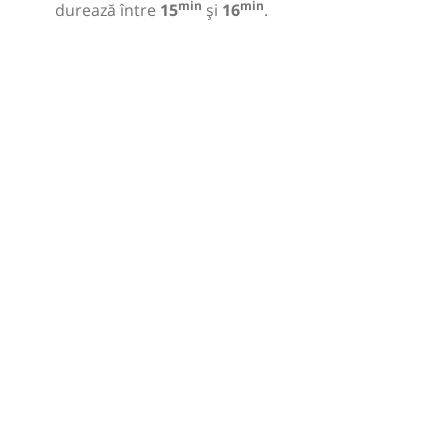
min
min
durează între
15
și
16
.