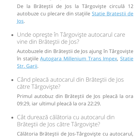
De la Brăteștii de Jos la Târgoviște circulă 12
autobuze cu plecare din stațiile
Statie Bratestii de
Jos
.
Unde oprește în Târgoviște autocarul care
vine din Brăteștii de Jos?
Autobuzele din Brăteștii de Jos ajung în Târgoviște
în stațiile
Autogara Millenium Trans Impex
,
Statie
Str. Garii
.
Când pleacă autocarul din Brăteștii de Jos
către Târgoviște?
Primul autobuz din Brăteștii de Jos pleacă la ora
09:29, iar ultimul pleacă la ora 22:29.
Cât durează călătoria cu autocarul din
Brăteștii de Jos către Târgoviște?
Călătoria Brăteștii de Jos-Târgoviște cu autocarul,