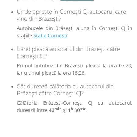
Unde oprește în Cornești CJ autocarul care
vine din Brăzești?
Autobuzele din Brăzești ajung în Cornești CJ în
stațiile
Statie Cornesti
.
Când pleacă autocarul din Brăzești către
Cornești CJ?
Primul autobuz din Brăzești pleacă la ora 07:20,
iar ultimul pleacă la ora 15:26.
Cât durează călătoria cu autocarul din
Brăzești către Cornești CJ?
Călătoria Brăzești-Cornești CJ cu autocarul,
min
h
min
durează între
43
și
1
30
.