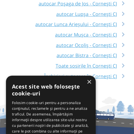
autocar Poșaga de Jos - Cornești CJ
autocar Lupșa - Cornești CJ
autocar Lunca Arieșului - Cornești CJ
autocar Mușca - Cornești CJ
autocar Ocoliș - Cornești CJ
autocar Bistra - Cornești CJ
Toate sosirile în Cornești CJ
Închirieri autocare în Cornești CJ
×
Acest site web folosește
cookie-uri
Folosim cookie-uri pentru a personaliza
conținutul, reclamele și pentru a ne analiza
traficul. De asemenea, împărtășim
informații despre utilizarea site-ului nostru
cu partenerii noștri de publicitate și analiză,
care le pot combina cu alte informații pe