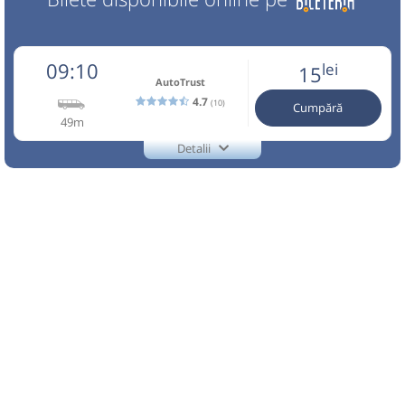
09:10
lei
15
AutoTrust
4.7
(10)
Cumpără
49m
Detalii
TEL.:0753065905
AutoTrust
Trimite email
Auto Trust Corporation SRL
Pagină operator
Reducerile sunt valabile doar pentru biletele cumparate
online. Info:0753065905. Conducatorul auto si
transportatorul nu raspund de bagaje si continut. Traseu
efectuat de Auto Trust Corporation SRL
Nu a circulat?
Semnalați aici
(
9 comentarii
)
⤣
NOU!
Pune poze din călătoria ta
09:10
Brăzești
Statie Autobuz