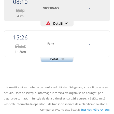
08:10
Ariesul SA
Pagină operator
-
NICKTRANS
43m
Informaţii neactualizate de 2 ani.
Spuneți-ne dacă mai
circulă.
(10 comentarii)
Detalii
+40748106106
NICKTRANS
Trimite email
07:20
Brăzești
Statie Autobuz
15:26
Nicktrans SRL Suceava
Pagină operator
-
Fany
Autocar: Campeni - Cluj Napoca
Dotări:
1h 30m
Circulă doar marți, joi și sâmbătă
Afiseaza itinerariu
Detalii
Nu a circulat?
Semnalați aici
(
un comentariu
)
⤣
Fany
NOU!
Pune poze din călătoria ta
Trimite email
08:13
Cornești CJ
Statie Cornesti
Fany Prestari Servicii SRL
Pagină operator
08:10
Brăzești
Statie Autobuz
Durată:
Zile de circulație:
Informaţiile vă sunt oferite cu bună credinţă, dar fără garanţia de a fi corecte sau
Nu a circulat?
Semnalați aici
min
53
Midibus:
3737
RETUR Suceava - Brad
⤣
L
M
M
J
V
S
D
actuale. Dacă observați o informaţie incorectă, vă rugăm să ne anunțați prin
NOU!
Pune poze din călătoria ta
Afiseaza itinerariu
3737
pagina de contact. În funcție de data ultimei actualizări a cursei, vă sfătuim să
verificaţi informaţia la operatorul de transport înainte de a planifica o călătorie.
lei
10
15:26
Brăzești
Statie Autobuz
08:53
Cornești CJ
Statie Cornesti
Compania dvs. nu este listată?
Înscrieți-vă GRATUIT!