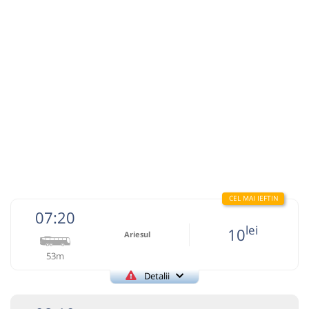
Microbuz: Brad - Cluj Napoca
Dotări:
Afiseaza itinerariu
09:59
Cornești CJ
Statie Cornesti
Durată:
Zile de circulație:
min
49
L
M
M
J
V
S
D
lei
15
Cumpără
07:20
lei
10
Sursa:
Auto Trust Corporation SRL
| Ultima actualizare:
05/2026
Ariesul
53m
Detalii
+40752195090
Ariesul
Trimite email