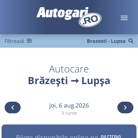
Filtrează
Brazesti - Lupsa
Autocare
Brăzești ➞ Lupșa
joi,
6 aug 2026
3 curse
Bilete disponibile online pe