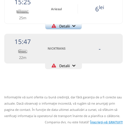
15:25
Fany Prestari Servicii SRL
Pagină operator
lei
6
Ariesul
25m
Nu a circulat?
Semnalați aici
(
un comentariu
)
⤣
Detalii
NOU!
Pune poze din călătoria ta
+40752195090
Ariesul
Trimite email
15:47
09:02
Brăzești
Statie Autobuz
Ariesul SA
Pagină operator
-
NICKTRANS
Autocar: Cluj Napoca - Abrud
22m
Dotări:
Informaţii neactualizate de 2 ani.
Se zice că circulă
(22 comentarii)
Detalii
Afiseaza itinerariu
+40748106106
NICKTRANS
Trimite email
15:25
Brăzești
Statie Autobuz
09:32
Lupșa
Statie Autobuz
Nicktrans SRL Suceava
Pagină operator
Autocar: Cluj Napoca - Campeni
Durată:
Zile de circulație:
Dotări:
Informaţiile vă sunt oferite cu bună credinţă, dar fără garanţia de a fi corecte sau
Circulă doar luni, miercuri și vineri
min
30
Afiseaza itinerariu
actuale. Dacă observați o informaţie incorectă, vă rugăm să ne anunțați prin
L
M
M
J
V
S
D
Nu a circulat?
Semnalați aici
(
4 comentarii
)
pagina de contact. În funcție de data ultimei actualizări a cursei, vă sfătuim să
⤣
verificaţi informaţia la operatorul de transport înainte de a planifica o călătorie.
NOU!
Pune poze din călătoria ta
15:50
Lupșa
Statie Autobuz
-
Compania dvs. nu este listată?
Înscrieți-vă GRATUIT!