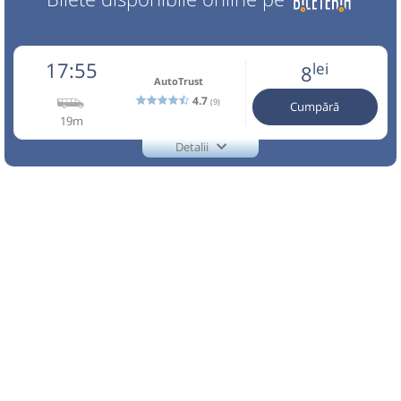
17:55
lei
8
AutoTrust
4.7
(9)
Cumpără
19m
Detalii
TEL.:0753065905
AutoTrust
Trimite email
Auto Trust Corporation SRL
Pagină operator
Reducerile sunt valabile doar pentru biletele cumparate
online. Info:0753065905. Conducatorul auto si
transportatorul nu raspund de bagaje si continut. Traseu
efectuat de Auto Trust Corporation SRL
Nu a circulat?
Semnalați aici
(
3 comentarii
)
⤣
NOU!
Pune poze din călătoria ta
17:55
Brăzești
Statie Autobuz