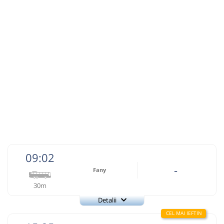
Microbuz: Cluj Napoca - Brad
Dotări:
Afiseaza itinerariu
18:14
Lupșa
Statie Autobuz
Durată:
Zile de circulație:
min
19
L
M
M
J
V
S
D
lei
8
Cumpără
09:02
-
Sursa:
Auto Trust Corporation SRL
| Ultima actualizare:
05/2026
Fany
30m
Detalii
Fany
Trimite email