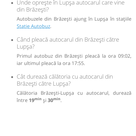
Unde oprește în Lupșa autocarul care vine
din Brăzești?
Autobuzele din Brăzești ajung în Lupșa în stațiile
Statie Autobuz
.
Când pleacă autocarul din Brăzești către
Lupșa?
Primul autobuz din Brăzești pleacă la ora 09:02,
iar ultimul pleacă la ora 17:55.
Cât durează călătoria cu autocarul din
Brăzești către Lupșa?
Călătoria Brăzești-Lupșa cu autocarul, durează
min
min
între
19
și
30
.