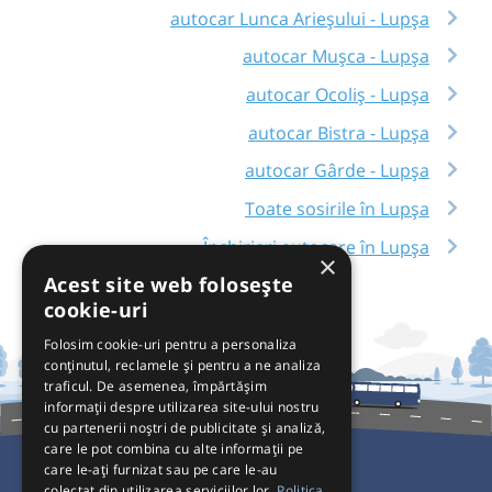
autocar Lunca Arieșului - Lupșa
autocar Mușca - Lupșa
autocar Ocoliș - Lupșa
autocar Bistra - Lupșa
autocar Gârde - Lupșa
Toate sosirile în Lupșa
Închirieri autocare în Lupșa
×
Acest site web folosește
cookie-uri
Folosim cookie-uri pentru a personaliza
conținutul, reclamele și pentru a ne analiza
traficul. De asemenea, împărtășim
informații despre utilizarea site-ului nostru
cu partenerii noștri de publicitate și analiză,
care le pot combina cu alte informații pe
care le-ați furnizat sau pe care le-au
colectat din utilizarea serviciilor lor.
Politica