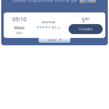
09:10
lei
5
AutoTrust
4.7
(10)
Cumpără
05m
Detalii
TEL.:0753065905
AutoTrust
Trimite email
Auto Trust Corporation SRL
Pagină operator
Reducerile sunt valabile doar pentru biletele cumparate
online. Info:0753065905. Conducatorul auto si
transportatorul nu raspund de bagaje si continut. Traseu
efectuat de Auto Trust Corporation SRL
Nu a circulat?
Semnalați aici
(
9 comentarii
)
⤣
NOU!
Pune poze din călătoria ta
09:10
Brăzești
Statie Autobuz