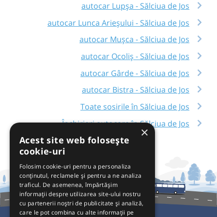
autocar Lupșa - Sălciua de Jos
autocar Lunca Arieșului - Sălciua de Jos
autocar Mușca - Sălciua de Jos
autocar Ocoliș - Sălciua de Jos
autocar Gârde - Sălciua de Jos
autocar Bistra - Sălciua de Jos
Toate sosirile în Sălciua de Jos
Închirieri autocare în Sălciua de Jos
×
Acest site web folosește
cookie-uri
Folosim cookie-uri pentru a personaliza
conținutul, reclamele și pentru a ne analiza
traficul. De asemenea, împărtășim
informații despre utilizarea site-ului nostru
cu partenerii noștri de publicitate și analiză,
care le pot combina cu alte informații pe