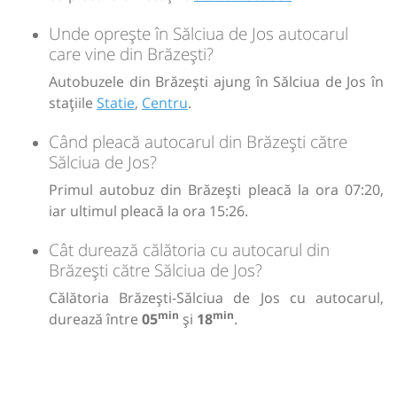
Unde oprește în Sălciua de Jos autocarul
care vine din Brăzești?
Autobuzele din Brăzești ajung în Sălciua de Jos în
stațiile
Statie
,
Centru
.
Când pleacă autocarul din Brăzești către
Sălciua de Jos?
Primul autobuz din Brăzești pleacă la ora 07:20,
iar ultimul pleacă la ora 15:26.
Cât durează călătoria cu autocarul din
Brăzești către Sălciua de Jos?
Călătoria Brăzești-Sălciua de Jos cu autocarul,
min
min
durează între
05
și
18
.