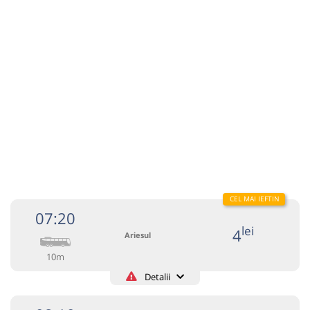
Autocar: Brad - Cluj Napoca
Dotări:
Afiseaza itinerariu
09:15
Sălciua de Jos
Statie
Durată:
Zile de circulație:
min
05
L
M
M
J
V
S
D
lei
5
Cumpără
07:20
lei
4
Sursa:
Auto Trust Corporation SRL
| Ultima actualizare:
05/2026
Ariesul
10m
Detalii
+40752195090
Ariesul
Trimite email