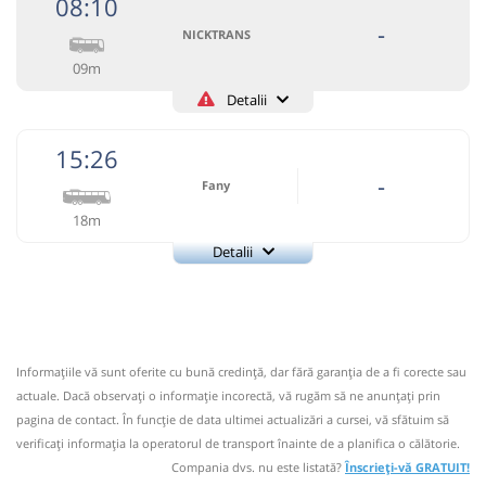
08:10
Ariesul SA
Pagină operator
-
NICKTRANS
09m
Circulă doar luni, marți, miercuri, joi, vineri și sâmbătă
Detalii
Informaţii neactualizate de 2 ani.
Spuneți-ne dacă mai
+40748106106
circulă.
(10 comentarii)
NICKTRANS
Trimite email
15:26
Nicktrans SRL Suceava
Pagină operator
-
07:20
Brăzești
Statie Autobuz
Fany
18m
Autocar: Campeni - Cluj Napoca
Circulă doar marți, joi și sâmbătă
Afiseaza itinerariu
Detalii
Nu a circulat?
Semnalați aici
(
un comentariu
)
⤣
Fany
NOU!
Pune poze din călătoria ta
Trimite email
07:30
Sălciua de Jos
Statie
Fany Prestari Servicii SRL
Pagină operator
08:10
Brăzești
Statie Autobuz
Durată:
Zile de circulație:
Informaţiile vă sunt oferite cu bună credinţă, dar fără garanţia de a fi corecte sau
Nu a circulat?
Semnalați aici
Midibus:
3737
RETUR Suceava - Brad
min
10
⤣
actuale. Dacă observați o informaţie incorectă, vă rugăm să ne anunțați prin
L
M
M
J
V
S
D
NOU!
Pune poze din călătoria ta
Afiseaza itinerariu
3737
pagina de contact. În funcție de data ultimei actualizări a cursei, vă sfătuim să
verificaţi informaţia la operatorul de transport înainte de a planifica o călătorie.
15:26
Brăzești
Statie Autobuz
lei
4
08:19
Sălciua de Jos
Statie
Compania dvs. nu este listată?
Înscrieți-vă GRATUIT!