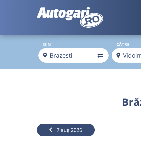
DIN
CĂTRE
Bră
7 aug 2026