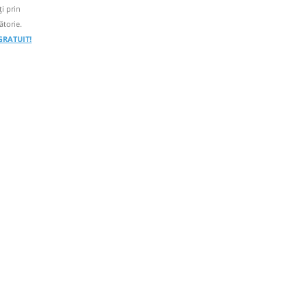
i prin
ătorie.
 GRATUIT!