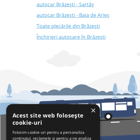
autocar Brăzești - Sartăș
autocar Brăzești - Baia de Arieș
Toate plecările din Brăzești
Închirieri autocare în Brăzești
×
Acest site web folosește
cookie-uri
Folosim cookie-uri pentru a personaliza
conținutul, reclamele și pentru a ne analiza