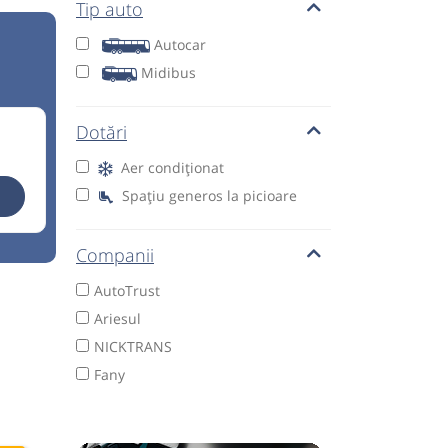
Tip auto
Autocar
Midibus
Dotări
Aer condiționat
Spațiu generos la picioare
Companii
AutoTrust
Ariesul
NICKTRANS
Fany