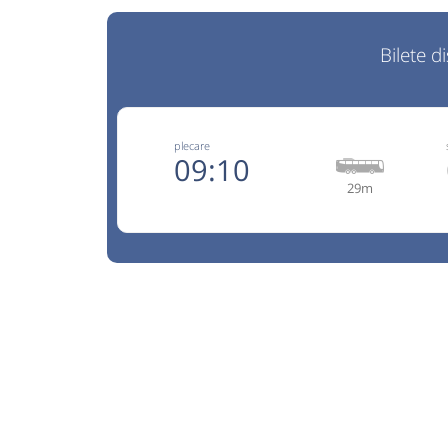
Bilete d
plecare
09:10
29m
TEL.:07
AutoTrust
Trimite
Auto Trust Corporation SRL
Pagină 
Reducerile sunt valabile doar pentru biletele
online. Info:0753065905. Conducatoru
transportatorul nu raspund de bagaje si conti
efectuat de Auto Trust Corporation SRL