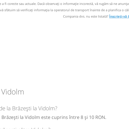
d
de a fi corecte sau actuale. Dacă observați o informaţie incorectă, vă rugăm să ne anunțaț
circulație:
 vă sfătuim să verificaţi informaţia la operatorul de transport înainte de a planifica o căl
Compania dvs. nu este listată?
Înscrieți-vă
M
M
J
V
S
D
circulație:
M
M
J
V
S
D
circulație:
- Vidolm
M
M
J
V
S
D
de la Brăzești la Vidolm?
 Brăzești la Vidolm este cuprins între 8 și 10 RON.