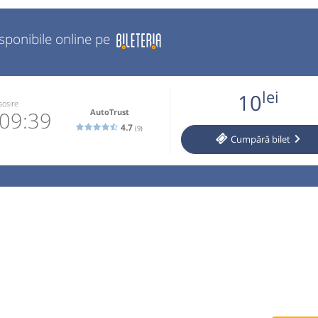
isponibile online pe
lei
10
sosire
AutoTrust
09:39
4.7
(9)
Cumpără
bilet
53065905
 email
operator
 cumparate
l auto si
nut. Traseu