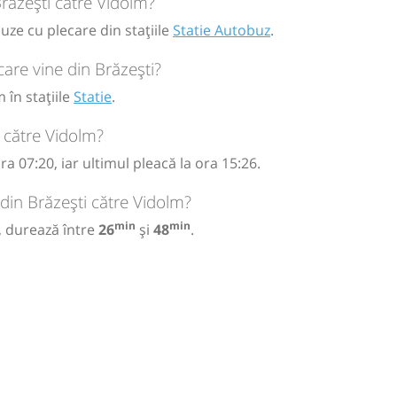
Brăzești către Vidolm?
uze cu plecare din stațiile
Statie Autobuz
.
are vine din Brăzești?
 în stațiile
Statie
.
 către Vidolm?
a 07:20, iar ultimul pleacă la ora 15:26.
din Brăzești către Vidolm?
min
min
, durează între
26
și
48
.