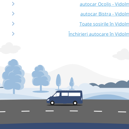
autocar Ocoliș - Vidol
autocar Bistra - Vidol
Toate sosirile în Vidol
Închirieri autocare în Vidol