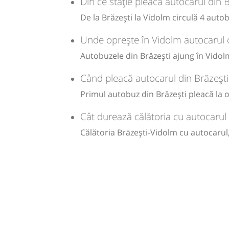
Din ce stație pleacă autocarul din 
De la Brăzești la Vidolm circulă 4 autob
Unde oprește în Vidolm autocarul c
Autobuzele din Brăzești ajung în Vidolm
Când pleacă autocarul din Brăzești
Primul autobuz din Brăzești pleacă la or
Cât durează călătoria cu autocarul 
Călătoria Brăzești-Vidolm cu autocarul