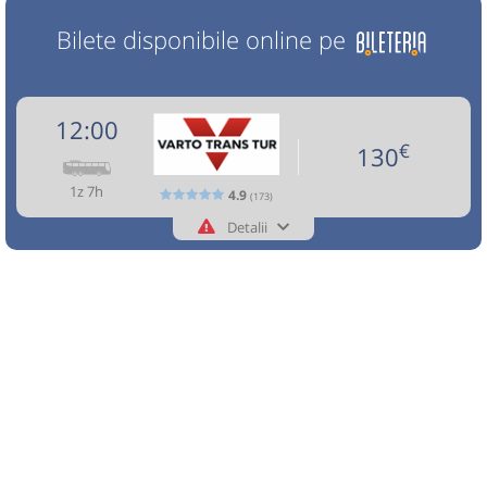
Bilete disponibile online pe
12:00
€
130
1z 7h
4.9
(173)
Detalii
0755990142
Varto Trans Tur
Trimite email
Varto Trans Tur SRL
Pagină operator
Opinii călători
Circulă doar sâmbătă
Nu a circulat?
Semnalați aici
(
un comentariu
)
⤣
NOU!
Pune poze din călătoria ta
12:00
Brescia
Area de Servicio Sangiacomo