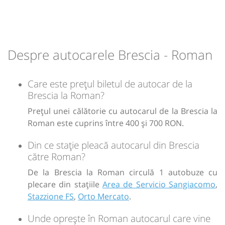
Sursa:
Voiaj Danytur SRL
| Ultima actualizare:
12/2024
Sursa:
TARSINCOM S.R.L.
| Ultima actualizare:
04/2025
-
Despre autocarele Brescia - Roman
Sursa:
Tabita Tour SRL
| Ultima actualizare:
05/2024
Care este prețul biletul de autocar de la
Brescia la Roman?
Prețul unei călătorie cu autocarul de la Brescia la
Roman este cuprins între 400 și 700 RON.
Din ce stație pleacă autocarul din Brescia
către Roman?
De la Brescia la Roman circulă 1 autobuze cu
plecare din stațiile
Area de Servicio Sangiacomo
,
Stazzione FS
,
Orto Mercato
.
Unde oprește în Roman autocarul care vine