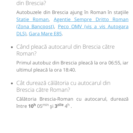
din Brescia?
Autobuzele din Brescia ajung în Roman în stațiile
Statie Roman
,
Agentie Sempre Dritto Roman
(Zona Bancpost)
,
Peco OMV (vis a vis Autogara
DLS)
,
Gara Mare E85
.
Când pleacă autocarul din Brescia către
Roman?
Primul autobuz din Brescia pleacă la ora 06:55, iar
ultimul pleacă la ora 18:40.
Cât durează călătoria cu autocarul din
Brescia către Roman?
Călătoria Brescia-Roman cu autocarul, durează
h
min
zile
h
între
10
05
și
3
4
.