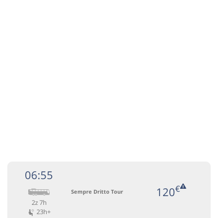
Autocar:
IT(N)
TR.1 Torino - Padova
IT(N)
Afiseaza itinerariu
15:00
Padova
Viale della Pace
Transbodare asigurată de operator.
15:00
Padova
Viale della Pace
Autocar:
ITRO(R)
Italia - Romania
ITRO(R)
Afiseaza itinerariu
+1 zi
13:00
Codlea
Rompetrol (iesire din Codlea spre
Fagaras)
06:55
Transbodare asigurată de operator.
€
120
Sempre Dritto Tour
13:00
Codlea
Rompetrol (iesire din Codlea spre
2z 7h
23h+
Fagaras)