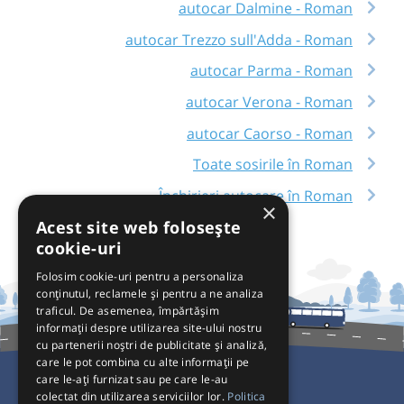
autocar Dalmine - Roman
autocar Trezzo sull'Adda - Roman
autocar Parma - Roman
autocar Verona - Roman
autocar Caorso - Roman
Toate sosirile în Roman
Închirieri autocare în Roman
×
Acest site web folosește
cookie-uri
Folosim cookie-uri pentru a personaliza
conținutul, reclamele și pentru a ne analiza
traficul. De asemenea, împărtășim
informații despre utilizarea site-ului nostru
cu partenerii noștri de publicitate și analiză,
care le pot combina cu alte informații pe
care le-ați furnizat sau pe care le-au
colectat din utilizarea serviciilor lor.
Politica