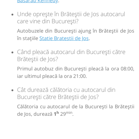
Basarab Kennedy
.
Unde oprește în Brăteștii de Jos autocarul
care vine din București?
Autobuzele din București ajung în Brăteștii de Jos
în stațiile
Statie Bratestii de Jos
.
Când pleacă autocarul din București către
Brăteștii de Jos?
Primul autobuz din București pleacă la ora 08:00,
iar ultimul pleacă la ora 21:00.
Cât durează călătoria cu autocarul din
București către Brăteștii de Jos?
Călătoria cu autocarul de la București la Brăteștii
h
min
de Jos, durează
1
29
.