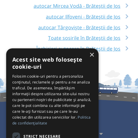
autocar Mircea Vodă - Brăteștii de Jos
autocar Ilfoveni - Brăteștii de Jos
autocar Târgoviște - Brăteștii de Jos
Toate sosirile în Brăteștii de Jos
Închirieri autocare în Brăteștii de Jos
×
Acest site web folosește
cookie-uri
Folosim cookie-uri pentru a personaliza
conținutul, reclamele și pentru a ne analiza
traficul. De asemenea, împărtășim
informații despre utilizarea site-ului nostru
cu partenerii noștri de publicitate și analiză,
care le pot combina cu alte informații pe
care le-ați furnizat sau pe care le-au
colectat din utilizarea serviciilor lor.
Politica
Pentru Călători
de confidențialitate
Pentru Transportatori
STRICT NECESARE