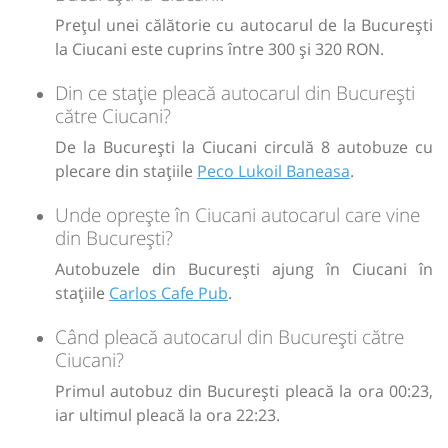
L
M
M
J
V
S
D
Prețul unei călătorie cu autocarul de la București
la Ciucani este cuprins între 300 și 320 RON.
lei
320
Cumpără
Din ce stație pleacă autocarul din București
către Ciucani?
Sursa:
Transfer Low Cost SRL
| Ultima actualizare:
07/2026
De la București la Ciucani circulă 8 autobuze cu
plecare din stațiile
Peco Lukoil Baneasa
.
Unde oprește în Ciucani autocarul care vine
din București?
Autobuzele din București ajung în Ciucani în
stațiile
Carlos Cafe Pub
.
Când pleacă autocarul din București către
Ciucani?
Primul autobuz din București pleacă la ora 00:23,
iar ultimul pleacă la ora 22:23.