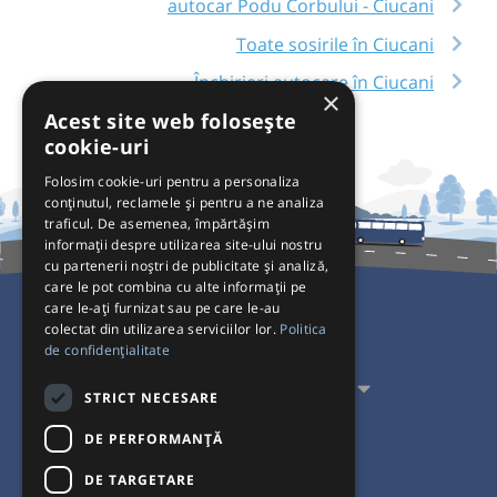
autocar Podu Corbului - Ciucani
Toate sosirile în Ciucani
Închirieri autocare în Ciucani
×
Acest site web folosește
cookie-uri
Folosim cookie-uri pentru a personaliza
conținutul, reclamele și pentru a ne analiza
traficul. De asemenea, împărtășim
informații despre utilizarea site-ului nostru
cu partenerii noștri de publicitate și analiză,
care le pot combina cu alte informații pe
care le-ați furnizat sau pe care le-au
colectat din utilizarea serviciilor lor.
Politica
Pentru Călători
de confidențialitate
Pentru Transportatori
STRICT NECESARE
Interacționăm
DE PERFORMANȚĂ
DE TARGETARE
Acceptăm plăți cu