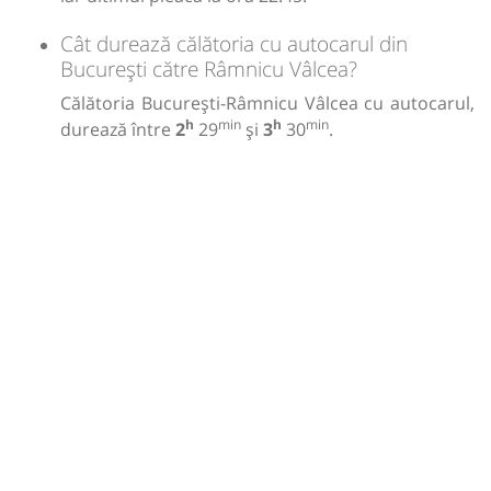
Cât durează călătoria cu autocarul din
București către Râmnicu Vâlcea?
Călătoria București-Râmnicu Vâlcea cu autocarul,
h
min
h
min
durează între
2
29
și
3
30
.