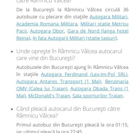
către Râmnicu Vâlcea?
De la București la Râmnicu Vâlcea circulă 36
autobuze cu plecare din stațiile
Autogara Militari
,
Academia Romana Militara
,
Militari statie Metrou
Pacii
,
Autogara Obor
,
Gara de Nord (langa hotel
Reina)
,
In fata Autogarii Militari (statie taxiuri)
.
Unde oprește în Râmnicu Vâlcea autocarul
care vine din București?
Autobuzele din București ajung în Râmnicu Vâlcea
în stațiile
Autogara Ferdinand (Lex-Im-Pol SRL)
,
Autogara Antares Transport (1 Mai)
,
Benzinaria
OMV (Calea lui Traian)
,
Autogara Obada Trans (1
Mai)
,
McDonald's Traian
,
Sala sporturilor Traian
.
Când pleacă autocarul din București către
Râmnicu Vâlcea?
Primul autobuz din București pleacă la ora 01:15,
iar ultimul pleacă la ora 22:45.