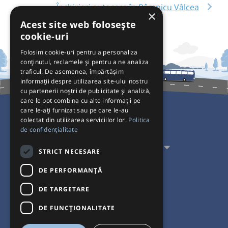
Închirieri autocare în Râmnicu Vâlcea
×
Acest site web folosește
cookie-uri
Folosim cookie-uri pentru a personaliza
conținutul, reclamele și pentru a ne analiza
traficul. De asemenea, împărtășim
informații despre utilizarea site-ului nostru
cu partenerii noștri de publicitate și analiză,
care le pot combina cu alte informații pe
care le-ați furnizat sau pe care le-au
colectat din utilizarea serviciilor lor.
Politica
Pentru Călători
de confidențialitate
Pentru Transportatori
STRICT NECESARE
Interacționăm
DE PERFORMANȚĂ
DE TARGETARE
Acceptăm plăți cu
DE FUNCŢIONALITATE