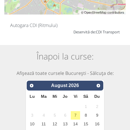
© OpenStreetMap contributors
Autogara CDI (Ritmului)
Deservită de:
CDI Transport
Înapoi la curse:
Afișează toate cursele București - Sălcuța de:
August
2026
Lu
Ma
Mi
Jo
Vi
Sâ
Du
1
2
3
4
5
6
7
8
9
10
11
12
13
14
15
16