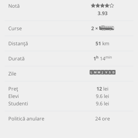
Notă
3.93
Curse
2 ×
Distanță
51
km
h
min
Durată
1
14
Zile
L
M
M
J
V
S
D
Preț
12
lei
Elevi
9.6 lei
Studenti
9.6 lei
Politică anulare
24 ore