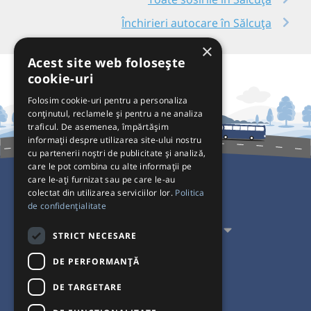
Închirieri autocare în Sălcuța
×
Acest site web folosește
cookie-uri
Folosim cookie-uri pentru a personaliza
conținutul, reclamele și pentru a ne analiza
traficul. De asemenea, împărtășim
informații despre utilizarea site-ului nostru
cu partenerii noștri de publicitate și analiză,
care le pot combina cu alte informații pe
care le-ați furnizat sau pe care le-au
colectat din utilizarea serviciilor lor.
Politica
Pentru Călători
de confidențialitate
Pentru Transportatori
STRICT NECESARE
Interacționăm
DE PERFORMANȚĂ
DE TARGETARE
Acceptăm plăți cu