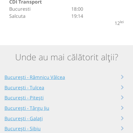
CDI Transport
Bucuresti
18:00
Salcuta
19:14
lei
12
Unde au mai călătorit alții?
București - Râmnicu Vâlcea
București - Tulcea
București - Pitești
București - Târgu Jiu
București - Galați
București - Sibiu