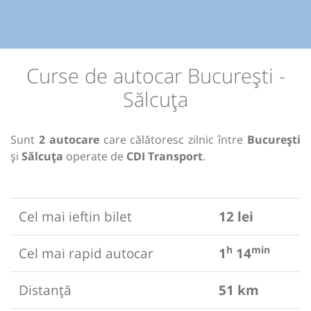
Curse de autocar București -
Sălcuța
Sunt
2 autocare
care călătoresc zilnic între
București
și
Sălcuța
operate de
CDI Transport
.
Cel mai ieftin bilet
12 lei
h
min
Cel mai rapid autocar
1
14
Distanță
51 km