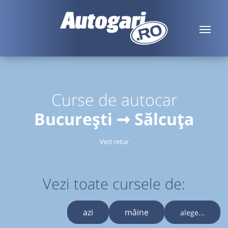
Curse de autocar
București ➞ Sălcuța
Vezi retur
Vezi toate cursele de:
azi
mâine
alege...