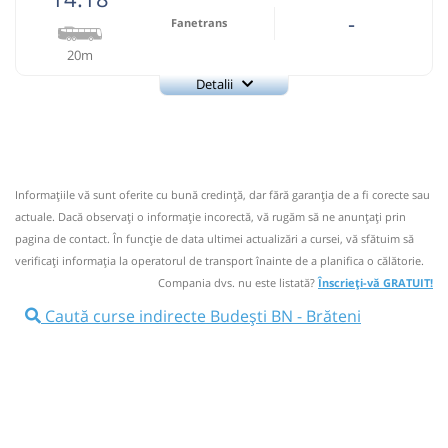
-
Fanetrans
20m
Detalii
+4-0745-145.848
Fanetrans
Trimite email
Prodcomimpex Fanetrans SRL
Pagină operator
Informaţiile vă sunt oferite cu bună credinţă, dar fără garanţia de a fi corecte sau
Info: +4-0745-145.848;+4-0744-639.252
actuale. Dacă observați o informaţie incorectă, vă rugăm să ne anunțați prin
Nu a circulat?
Semnalați aici
(
12 comentarii
)
pagina de contact. În funcție de data ultimei actualizări a cursei, vă sfătuim să
⤣
verificaţi informaţia la operatorul de transport înainte de a planifica o călătorie.
NOU!
Pune poze din călătoria ta
Compania dvs. nu este listată?
Înscrieți-vă GRATUIT!
14:18
Budești BN
Ramificatie
Caută curse indirecte Budești BN - Brăteni
Statie Budesti
14:22
Autocar: Targu Mures - Bistrita
Afiseaza itinerariu