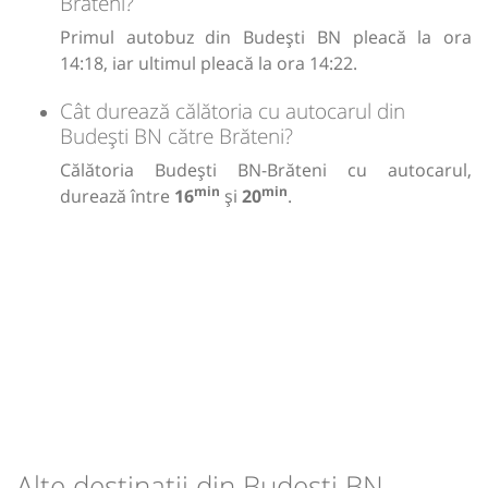
Brăteni?
Primul autobuz din Budești BN pleacă la ora
14:18, iar ultimul pleacă la ora 14:22.
Cât durează călătoria cu autocarul din
Budești BN către Brăteni?
Călătoria Budești BN-Brăteni cu autocarul,
min
min
durează între
16
și
20
.
Alte destinații din Budești BN