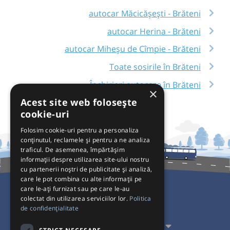
autocar Măcicășești - Brăteni
autocar Herina - Brăteni
autocar Miheșu de Cîmpie - Brăteni
Toate sosirile în Brăteni
Închirieri autocare în Brăteni
×
Acest site web folosește
cookie-uri
Folosim cookie-uri pentru a personaliza
conținutul, reclamele și pentru a ne analiza
traficul. De asemenea, împărtășim
informații despre utilizarea site-ului nostru
cu partenerii noștri de publicitate și analiză,
care le pot combina cu alte informații pe
care le-ați furnizat sau pe care le-au
colectat din utilizarea serviciilor lor.
Politica
Pentru Călători
de confidențialitate
Pentru Transportatori