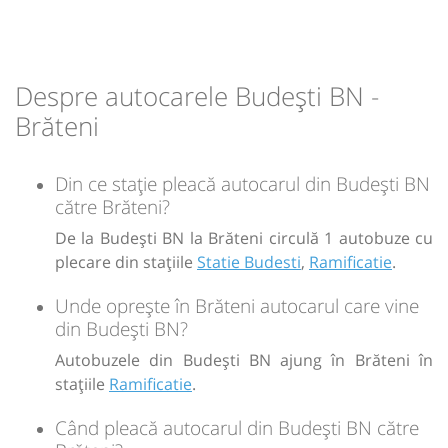
14:38
Brăteni
Ramificatie
Durată:
Zile de circulație:
min
Despre autocarele Budești BN -
20
L
M
M
J
V
S
D
Brăteni
-
Din ce stație pleacă autocarul din Budești BN
către Brăteni?
Sursa:
Prodcomimpex Fanetrans SRL
| Ultima actualizare:
03/2026
De la Budești BN la Brăteni circulă 1 autobuze cu
plecare din stațiile
Statie Budesti
,
Ramificatie
.
Unde oprește în Brăteni autocarul care vine
din Budești BN?
Autobuzele din Budești BN ajung în Brăteni în
stațiile
Ramificatie
.
Când pleacă autocarul din Budești BN către