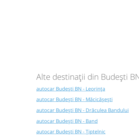
Alte destinații din Budești B
autocar Budești BN - Leorința
autocar Budești BN - Măcicășești
autocar Budești BN - Drăculea Bandului
autocar Budești BN - Band
autocar Budești BN - Țiptelnic