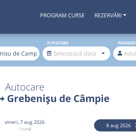
PROGRAM CURSE
REZERVĂRI
ZI PLECARE
PASAGER
Autocare
➞ Grebenișu de Câmpie
vineri,
7 aug 2026
8 aug 2026
1 cursă