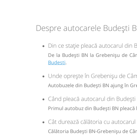
19:49
Grebenișu de Câmpie
Primarie
Despre autocarele Budești 
Durată:
Zile de 
min
41
L
Din ce stație pleacă autocarul di
De la Budești BN la Grebenișu de Câm
-
Budesti
.
Unde oprește în Grebenișu de Câmp
Sursa:
Prodcomimpex Fanetrans SRL
| Ultima actualizare:
03/20
Autobuzele din Budești BN ajung în Gr
Când pleacă autocarul din Budeșt
Primul autobuz din Budești BN pleacă la
Cât durează călătoria cu autocaru
Călătoria Budești BN-Grebenișu de Câ