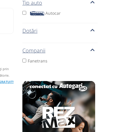
Tip auto
Autocar
Dotări
Companii
Fanetrans
i prin
ătorie.
 GRATUIT!