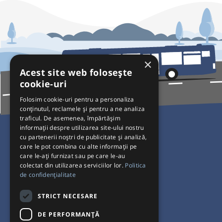
×
Acest site web folosește
cookie-uri
Folosim cookie-uri pentru a personaliza
conținutul, reclamele și pentru a ne analiza
traficul. De asemenea, împărtășim
Pentru Călători
informații despre utilizarea site-ului nostru
cu partenerii noștri de publicitate și analiză,
Curse autobuz
care le pot combina cu alte informații pe
care le-ați furnizat sau pe care le-au
Plecări/Sosiri
colectat din utilizarea serviciilor lor.
Politica
Program operatori
de confidențialitate
Termeni și condiții
STRICT NECESARE
Setări de cookie-uri
DE PERFORMANȚĂ