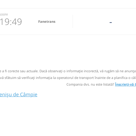
sosire
19:49
-
Fanetrans
5-145.848
 email
operator
de a fi corecte sau actuale. Dacă observați o informaţie incorectă, vă rugăm să ne anunțaț
 vă sfătuim să verificaţi informaţia la operatorul de transport înainte de a planifica o căl
Compania dvs. nu este listată?
Înscrieți-vă
benișu de Câmpie