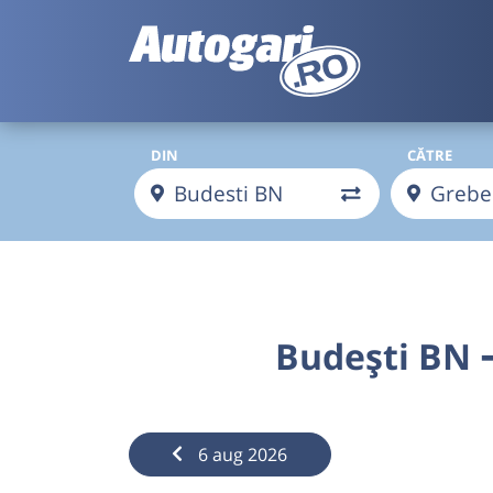
DIN
CĂTRE
Budești BN 
6 aug 2026