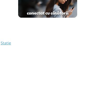
,
Statie