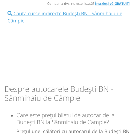
05:35
Sânmihaiu de Câmpie
Halta Sânmihaiu
Compania dvs. nu este listată?
Înscrieți-vă GRATUIT!
de Câmpie
14:18
Budești BN
Ramificatie
Caută curse indirecte Budești BN - Sânmihaiu de
Câmpie
Statie Budesti
14:22
Durată:
Zile de circulație:
min
25
L
M
M
J
V
S
D
Autocar: Targu Mures - Bistrita
Afiseaza itinerariu
lei
5
14:32
Sânmihaiu de Câmpie
Statie
Sursa:
Transmixt SA - Bistrita
| Ultima actualizare:
07/2022
Durată:
Zile de circulație:
min
14
L
M
M
J
V
S
D
Despre autocarele Budești BN -
Sânmihaiu de Câmpie
-
Care este prețul biletul de autocar de la
Sursa:
Prodcomimpex Fanetrans SRL
| Ultima actualizare:
03/2026
Budești BN la Sânmihaiu de Câmpie?
Prețul unei călători cu autocarul de la Budești BN