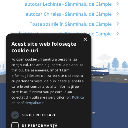
autocar Lechința - Sânmihaiu de Câmpie
autocar Chiraleș - Sânmihaiu de Câmpie
Toate sosirile în Sânmihaiu de Câmpie
Închirieri autocare în Sânmihaiu de Câmpie
×
Acest site web folosește
cookie-uri
Folosim cookie-uri pentru a personaliza
conținutul, reclamele și pentru a ne analiza
traficul. De asemenea, împărtășim
informații despre utilizarea site-ului nostru
cu partenerii noștri de publicitate și analiză,
care le pot combina cu alte informații pe
care le-ați furnizat sau pe care le-au
colectat din utilizarea serviciilor lor.
Politica
Pentru Călători
de confidențialitate
Pentru Transportatori
STRICT NECESARE
Interacționăm
DE PERFORMANȚĂ