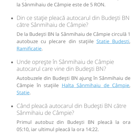
la Sânmihaiu de Câmpie este de 5 RON.
Din ce stație pleacă autocarul din Budești BN
către Sânmihaiu de Câmpie?
De la Budești BN la Sânmihaiu de Câmpie circulă 1
autobuze cu plecare din stațiile
Statie Budesti
,
Ramificatie
.
Unde oprește în Sânmihaiu de Câmpie
autocarul care vine din Budești BN?
Autobuzele din Budești BN ajung în Sânmihaiu de
Câmpie în stațiile
Halta Sânmihaiu de Câmpie
,
Statie
.
Când pleacă autocarul din Budești BN către
Sânmihaiu de Câmpie?
Primul autobuz din Budești BN pleacă la ora
05:10, iar ultimul pleacă la ora 14:22.