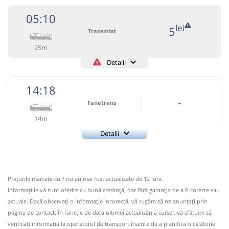
05:10
lei
5
Transmixt
25m
Detalii
+4-0263-233.459
Transmixt
Trimite email
14:18
Transmixt SA - Bistrita
Pagină operator
-
Fanetrans
14m
Circulă doar luni, marți, miercuri, joi și vineri
Detalii
Informaţii neactualizate de 4 ani.
Se zice că circulă
+4-0745-145.848
(2 comentarii)
Fanetrans
Trimite email
Prodcomimpex Fanetrans SRL
Pagină operator
05:10
Budești BN
Statie Budesti
Prețurile marcate cu ? nu au mai fost actualizate de 12 luni.
Informaţiile vă sunt oferite cu bună credinţă, dar fără garanţia de a fi corecte sau
Autobuz: RETUR BISTRITA - BUDESTI
Info: +4-0745-145.848;+4-0744-639.252
actuale. Dacă observați o informaţie incorectă, vă rugăm să ne anunțați prin
Afiseaza itinerariu
Nu a circulat?
Semnalați aici
(
12 comentarii
)
pagina de contact. În funcție de data ultimei actualizări a cursei, vă sfătuim să
⤣
verificaţi informaţia la operatorul de transport înainte de a planifica o călătorie.
NOU!
Pune poze din călătoria ta