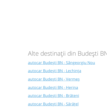
Alte destinații din Budești B
autocar Budești BN - Sângeorgiu Nou
autocar Budești BN - Lechința
autocar Budești BN - Vermeș
autocar Budești BN - Herina
autocar Budești BN - Brăteni
autocar Budești BN - Sărățel