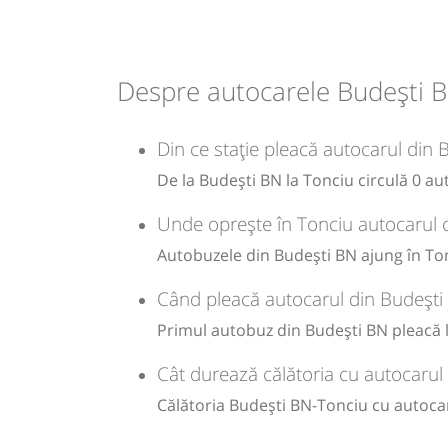
Midibus: Targu Mures - Bistrita
Afiseaza itinerariu
Despre autocarele Budești B
14:55
Tonciu
Statie
Durată:
Zile de 
Din ce stație pleacă autocarul din
min
37
L
De la Budești BN la Tonciu circulă 0 au
Unde oprește în Tonciu autocarul 
-
Autobuzele din Budești BN ajung în Tonc
Sursa:
Prodcomimpex Fanetrans SRL
| Ultima actualizare:
03/20
Când pleacă autocarul din Budești
Primul autobuz din Budești BN pleacă la
Cât durează călătoria cu autocarul
Călătoria Budești BN-Tonciu cu autoca