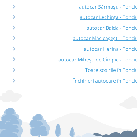
autocar Sărmașu - Tonci
autocar Lechința - Tonci
autocar Balda - Tonci
autocar Măcicășești - Tonci
autocar Herina - Tonci
autocar Miheșu de Cîmpie - Tonci
Toate sosirile în Tonci
Închirieri autocare în Tonci