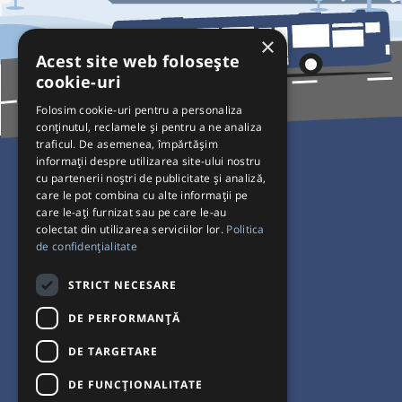
×
Acest site web folosește
cookie-uri
Folosim cookie-uri pentru a personaliza
conținutul, reclamele și pentru a ne analiza
traficul. De asemenea, împărtășim
Pentru Călători
informații despre utilizarea site-ului nostru
cu partenerii noștri de publicitate și analiză,
Curse autobuz
care le pot combina cu alte informații pe
care le-ați furnizat sau pe care le-au
Plecări/Sosiri
colectat din utilizarea serviciilor lor.
Politica
Program operatori
de confidențialitate
Termeni și condiții
STRICT NECESARE
Setări de cookie-uri
DE PERFORMANȚĂ
DE TARGETARE
DE FUNCŢIONALITATE