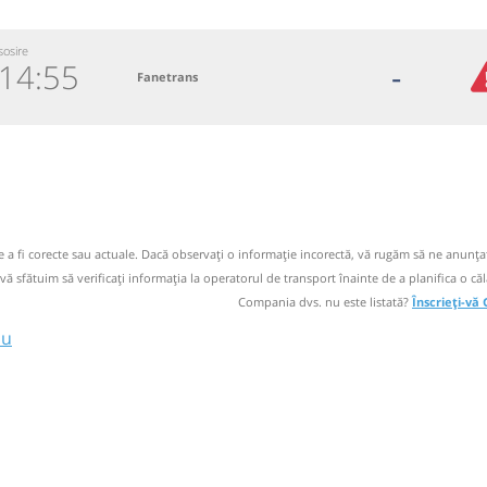
sosire
14:55
-
Fanetrans
5-145.848
 email
operator
de a fi corecte sau actuale. Dacă observați o informaţie incorectă, vă rugăm să ne anunțaț
duminică
 vă sfătuim să verificaţi informaţia la operatorul de transport înainte de a planifica o căl
Compania dvs. nu este listată?
Înscrieți-vă
iu