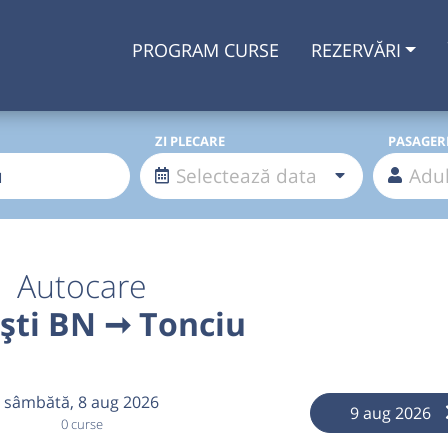
PROGRAM CURSE
REZERVĂRI
ZI PLECARE
PASAGER
Autocare
ști BN ➞ Tonciu
sâmbătă,
8 aug 2026
9 aug 2026
0 curse