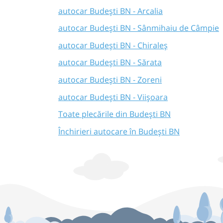
autocar Budești BN - Arcalia
autocar Budești BN - Sânmihaiu de Câmpie
autocar Budești BN - Chiraleș
autocar Budești BN - Sărata
autocar Budești BN - Zoreni
autocar Budești BN - Viișoara
Toate plecările din Budești BN
Închirieri autocare în Budești BN