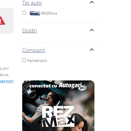
Tip auto
Midibus
Dotări
Companii
Fanetrans
i prin
ătorie.
 GRATUIT!