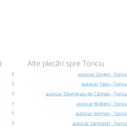
N
Alte plecări spre Tonciu
autocar Zoreni - Tonci
autocar Țagu - Tonci
autocar Sânmihaiu de Câmpie - Tonci
autocar Brăteni - Tonci
autocar Vermeș - Tonci
autocar Sărmășel - Tonci