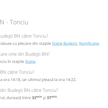
N - Tonciu
circulație:
 Budești BN către Tonciu?
M
M
J
V
S
D
tobuze cu plecare din stațiile
Statie Budesti
,
Ramificatie
.
care vine din Budești BN?
iu în stațiile
Statie
.
26
 BN către Tonciu?
 ora 14:18, iar ultimul pleacă la ora 14:22.
 din Budești BN către Tonciu?
min
min
rul, durează între
33
și
37
.