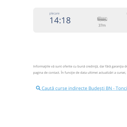
plecare
14:18
37m
+4-074
Fanetrans
Trimite
Prodcomimpex Fanetrans SRL
Pagină 
Informaţiile vă sunt oferite cu bună credinţă, dar fără garanţia 
Circulă doar luni, marți, miercuri, joi, vineri și 
pagina de contact. În funcție de data ultimei actualizări a cursei,
Info: +4-0745-145.848;+4-0744-639.252
Caută curse indirecte Budești BN - Tonc
Nu a circulat?
Semnalați aici
(
12 comentarii
)
⤣
NOU!
Pune poze din călătoria ta
14:18
Budești BN
Ramificatie
Statie Budesti
14:22