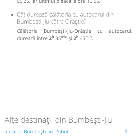
05:25, iar ultimul pleacă la ora 10:55.
Cât durează călătoria cu autocarul din
Bumbești-Jiu către Orăștie?
Călătoria Bumbești-Jiu-Orăștie cu autocarul,
h
min
h
min
durează între
2
35
și
2
45
.
Alte destinații din Bumbești-Jiu
autocar Bumbești-Jiu - Șibot