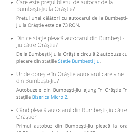
Care este prețul biletul de autocar de la
Bumbești-Jiu la Orăștie?
Prețul unei călători cu autocarul de la Bumbești-
Jiu la Orăștie este de 73 RON.
Din ce stație pleacă autocarul din Bumbești-
Jiu către Orăștie?
De la Bumbești-Jiu la Orăștie circulă 2 autobuze cu
plecare din stațiile
Statie Bumbesti Jiu
.
Unde oprește în Orăștie autocarul care vine
din Bumbești-Jiu?
Autobuzele din Bumbești-Jiu ajung în Orăștie în
stațiile
Biserica Micro 2
.
Când pleacă autocarul din Bumbești-Jiu către
Orăștie?
Primul autobuz din Bumbești-Jiu pleacă la ora