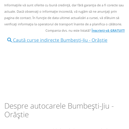
la agentiile firmei.
Autocar: Cj3 - 05:00 -Targu Jiu-Cluj Napoca
Informaţiile vă sunt oferite cu bună credinţă, dar fără garanţia de a fi corecte sau
Afiseaza itinerariu
actuale. Dacă observați o informaţie incorectă, vă rugăm să ne anunțați prin
Nu a circulat?
Semnalați aici
(
21 comentarii
)
⤣
pagina de contact. În funcție de data ultimei actualizări a cursei, vă sfătuim să
NOU!
Pune poze din călătoria ta
verificaţi informaţia la operatorul de transport înainte de a planifica o călătorie.
08:10
Orăștie
Biserica Micro 2
Compania dvs. nu este listată?
Înscrieți-vă GRATUIT!
10:55
Bumbești-Jiu
Statie Bumbesti Jiu
Caută curse indirecte Bumbești-Jiu - Orăștie
Durată:
Zile de circulație:
Autocar: Cj2 - 10:30 - Targu Jiu-Cluj Napoca
h
min
2
45
L
M
M
J
V
S
D
Afiseaza itinerariu
13:30
Orăștie
Biserica Micro 2
lei
73
Cumpără
Durată:
Zile de circulație:
Sursa:
Normandia Service SRL
| Ultima actualizare:
03/2026
h
min
2
35
L
M
M
J
V
S
D
Despre autocarele Bumbești-Jiu -
lei
73
Cumpără
Orăștie
Sursa:
Normandia Service SRL
| Ultima actualizare:
03/2026