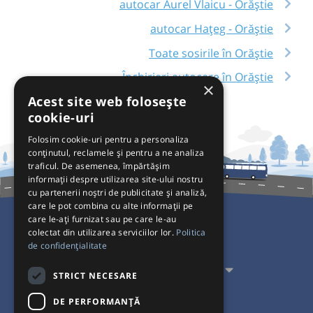
autocar Aurel Vlaicu - Orăștie
autocar Hațeg - Orăștie
Toate sosirile în Orăștie
Închirieri autocare în Orăștie
×
Acest site web folosește
cookie-uri
Folosim cookie-uri pentru a personaliza
conținutul, reclamele și pentru a ne analiza
traficul. De asemenea, împărtășim
informații despre utilizarea site-ului nostru
cu partenerii noștri de publicitate și analiză,
care le pot combina cu alte informații pe
care le-ați furnizat sau pe care le-au
colectat din utilizarea serviciilor lor.
Politica
Pentru Călători
de confidențialitate
Pentru Transportatori
STRICT NECESARE
Interacționăm
DE PERFORMANȚĂ