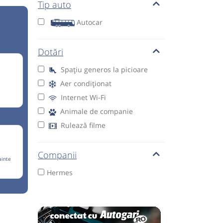
Tip auto
Autocar
Dotări
Spațiu generos la picioare
Aer condiționat
Internet Wi-Fi
Animale de companie
Rulează filme
Companii
ainte
Hermes