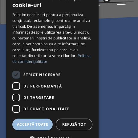
cookie-uri
Folosim cookie-uri pentru a personaliza
conținutul, reclamele și pentru a ne analiza
traficul. De asemenea, împărtășim
Pentru Călători
informații despre utilizarea site-ului nostru
cu partenerii noștri de publicitate și analiză,
Curse autobuz
care le pot combina cu alte informații pe
care le-ați furnizat sau pe care le-au
Plecări/Sosiri
colectat din utilizarea serviciilor lor.
Politica
Program operatori
de confidențialitate
Termeni și condiții
STRICT NECESARE
Setări de cookie-uri
DE PERFORMANȚĂ
DE TARGETARE
DE FUNCŢIONALITATE
ACCEPTĂ TOATE
REFUZĂ TOT