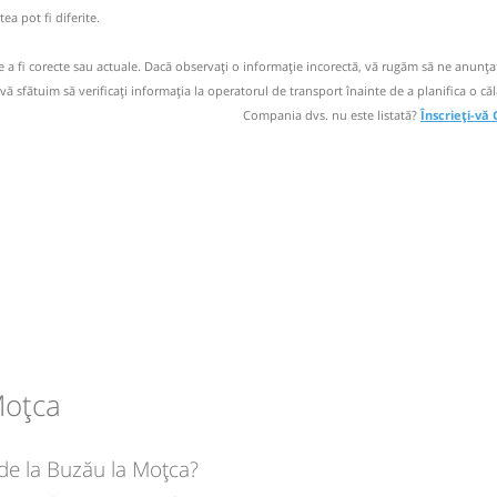
ea pot fi diferite.
de bere
ste valabil
lează!!!).
de a fi corecte sau actuale. Dacă observați o informaţie incorectă, vă rugăm să ne anunțaț
 Botoșani
 vă sfătuim să verificaţi informaţia la operatorul de transport înainte de a planifica o căl
Compania dvs. nu este listată?
Înscrieți-vă
de bere
 Botoșani
circulație:
M
M
J
V
S
D
Moțca
ă
bilet
circulație:
 de la Buzău la Moțca?
M
M
J
V
S
D