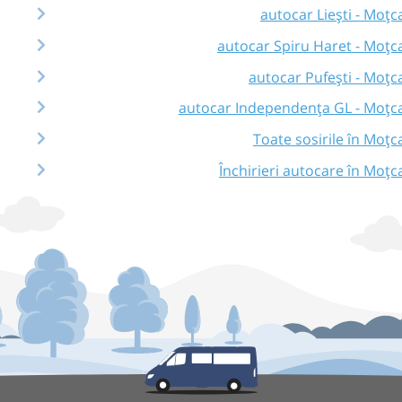
autocar Liești - Moțc
autocar Spiru Haret - Moțc
autocar Pufești - Moțc
autocar Independența GL - Moțc
Toate sosirile în Moțc
Închirieri autocare în Moțc