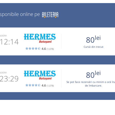
isponibile online pe
sosire
lei
80
12:14
Cursă din trecut
4.6
(1,078)
2 084 141
 email
lei
80
sosire
 operator
23:29
Se pot face rezervări cu minim o oră în
4.6
de îmbarcare.
(1,078)
ste valabil
lează!!!).
2 084 141
 email
 operator