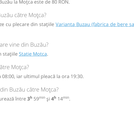
a Buzău la Moțca este de 80 RON.
 Buzău către Moțca?
ă
bilet
e cu plecare din stațiile
Varianta Buzau (fabrica de bere s
are vine din Buzău?
 stațiile
Statie Motca
.
ătre Moțca?
08:00, iar ultimul pleacă la ora 19:30.
 din Buzău către Moțca?
h
min
h
min
urează între
3
59
și
4
14
.