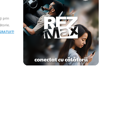
i prin
ătorie.
 GRATUIT!