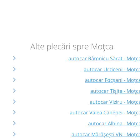
Alte plecări spre Moțca
autocar Râmnicu Sărat - Moțc
autocar Urziceni - Moțc
autocar Focșani - Moțc
autocar Tișița - Moțc
autocar Viziru - Moțc
autocar Valea Cânepei - Moțc
autocar Albina - Moțc
autocar Mărășești VN - Moțc