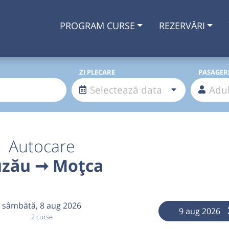
PROGRAM CURSE
REZERVĂRI
ZI PLECARE
PASAGER
Autocare
zău ➞ Moțca
sâmbătă,
8 aug 2026
9 aug 2026
2 curse