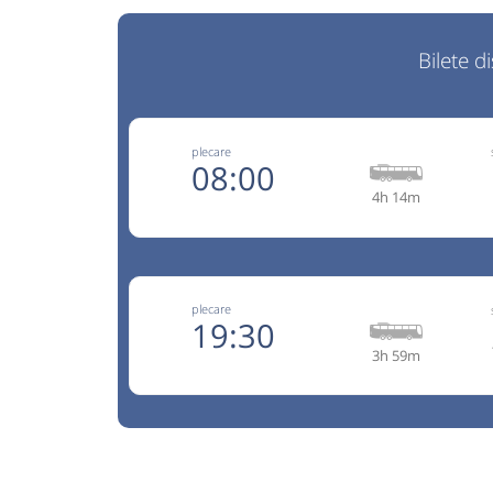
Bilete d
plecare
08:00
4h 14m
+4 075
Hermes
Trimite
Hermes SRL
plecare
Pagină
Opinii călători
19:30
3h 59m
Prețul afișat conține reduceri între 0% - 70% și e
doar pentru plata online! (Reducerile nu se cumu
+4 075
Hermes
Nu a circulat?
Semnalați aici
⤣
Trimite
Hermes SRL
NOU!
Pune poze din călătoria ta
Pagină
Opinii călători