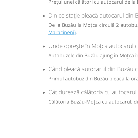
Prețul unei călători cu autocarul de l
lei
Din ce stație pleacă autocarul din
80
Cumpăr
De la Buzău la Moțca circulă 2 autobuz
Sursa:
Hermes SRL
| Ultima actualizare:
07/2026
Maracineni)
.
Unde oprește în Moțca autocarul c
Autobuzele din Buzău ajung în Moțca în
Când pleacă autocarul din Buzău c
Primul autobuz din Buzău pleacă la ora 
Cât durează călătoria cu autocarul
Călătoria Buzău-Moțca cu autocarul, d