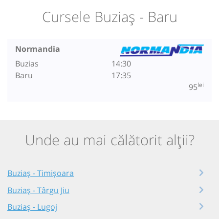
Cursele Buziaș - Baru
Normandia
Buzias
14:30
Baru
17:35
lei
95
Unde au mai călătorit alții?
Buziaș - Timișoara
Buziaș - Târgu Jiu
Buziaș - Lugoj