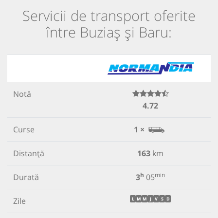
Servicii de transport oferite
între Buziaș și Baru:
Notă
4.72
Curse
1 ×
Distanță
163
km
h
min
Durată
3
05
Zile
L
M
M
J
V
S
D