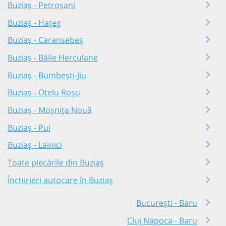
Buziaș - Petroșani
Buziaș - Hațeg
Buziaș - Caransebeș
Buziaș - Băile Herculane
Buziaș - Bumbești-Jiu
Buziaș - Oțelu Roșu
Buziaș - Moșnița Nouă
Buziaș - Pui
Buziaș - Lainici
Toate plecările din Buziaș
Închirieri autocare în Buziaș
București - Baru
Cluj Napoca - Baru