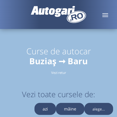
Curse de autocar
Buziaș ➞ Baru
Vezi retur
Vezi toate cursele de:
azi
mâine
alege...