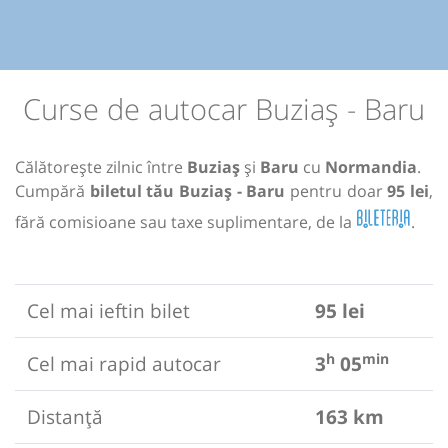
Curse de autocar Buziaș - Baru
Călătorește zilnic între
Buziaș
și
Baru
cu
Normandia
.
Cumpără
biletul tău Buziaș - Baru
pentru doar
95 lei
,
fără comisioane sau taxe suplimentare, de la
.
Cel mai ieftin bilet
95 lei
h
min
Cel mai rapid autocar
3
05
Distanță
163 km