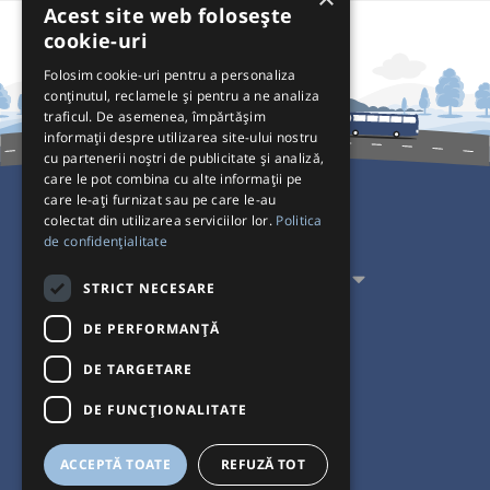
Acest site web folosește
cookie-uri
Folosim cookie-uri pentru a personaliza
conținutul, reclamele și pentru a ne analiza
traficul. De asemenea, împărtășim
informații despre utilizarea site-ului nostru
cu partenerii noștri de publicitate și analiză,
care le pot combina cu alte informații pe
care le-ați furnizat sau pe care le-au
colectat din utilizarea serviciilor lor.
Politica
Pentru Călători
de confidențialitate
Pentru Transportatori
STRICT NECESARE
Interacționăm
DE PERFORMANȚĂ
DE TARGETARE
Acceptăm plăți cu
DE FUNCŢIONALITATE
ACCEPTĂ TOATE
REFUZĂ TOT