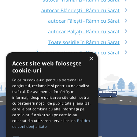
autocar Blândești - Râmnicu Sărat
autocar Fălești - Râmnicu Sărat
autocar Bălțați - Râmnicu Sărat
Toate sosirile în Râmnicu Sărat
Închirieri autocare în Râmnicu Sărat
×
Acest site web folosește
cookie-uri
Folosim cookie-uri pentru a personaliza
conținutul, reclamele și pentru a ne analiza
traficul. De asemenea, împărtășim
informații despre utilizarea site-ului nostru
cu partenerii noștri de publicitate și analiză,
care le pot combina cu alte informații pe
care le-ați furnizat sau pe care le-au
colectat din utilizarea serviciilor lor.
Politica
Pentru Călători
de confidențialitate