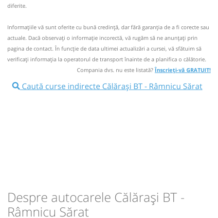
Prețul afișat conține reduceri între 0% - 70% și este valabil
diferite.
doar pentru plata online! (Reducerile nu se cumulează!!!).
Autocar: IASI - BUCUREȘTI - OTOPENI
Informaţiile vă sunt oferite cu bună credinţă, dar fără garanţia de a fi corecte sau
Dotări:
Nu a circulat?
Semnalați aici
(
un comentariu
)
⤣
actuale. Dacă observați o informaţie incorectă, vă rugăm să ne anunțați prin
Afiseaza itinerariu
NOU!
Pune poze din călătoria ta
pagina de contact. În funcție de data ultimei actualizări a cursei, vă sfătuim să
verificaţi informaţia la operatorul de transport înainte de a planifica o călătorie.
06:15
Călărași BT
Calarasi
11:29
Râmnicu Sărat
Parcare Restaurant
Compania dvs. nu este listată?
Înscrieți-vă GRATUIT!
Turist
Caută curse indirecte Călărași BT - Râmnicu Sărat
Autocar:
10690
Botoșani - Hlipiceni - Iași -
Roman
10690
Durată:
Zile de circulație:
Dotări:
h
min
5
34
L
M
M
J
V
S
D
Afiseaza itinerariu
lei
80
09:15
Roman
Autogara Ulderic Iosif SRL
Cumpără
Transbodare asigurată de operator.
Sursa:
RVG Speed
| Ultima actualizare:
08/2026
09:20
Roman
Autogara Ulderic Iosif SRL
Despre autocarele Călărași BT -
Râmnicu Sărat
Autocar:
10692
Darabani - Botoșani - Suceava -