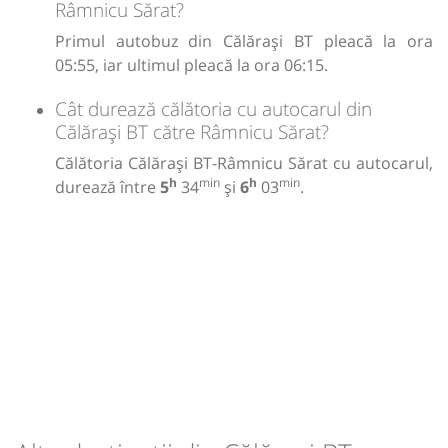
Râmnicu Sărat?
Primul autobuz din Călărași BT pleacă la ora
05:55, iar ultimul pleacă la ora 06:15.
Cât durează călătoria cu autocarul din
Călărași BT către Râmnicu Sărat?
Călătoria Călărași BT-Râmnicu Sărat cu autocarul,
h
min
h
min
durează între
5
34
și
6
03
.