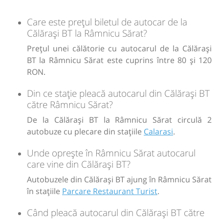
București
10692
Dotări:
Care este prețul biletul de autocar de la
Afiseaza itinerariu
Călărași BT la Râmnicu Sărat?
Prețul unei călătorie cu autocarul de la Călărași
12:20
Râmnicu Sărat
Parcare Restaurant
BT la Râmnicu Sărat este cuprins între 80 și 120
Turist
RON.
Din ce stație pleacă autocarul din Călărași BT
Durată:
Zile de circulație:
către Râmnicu Sărat?
h
min
6
03
L
M
M
J
V
S
D
De la Călărași BT la Râmnicu Sărat circulă 2
autobuze cu plecare din stațiile
Calarasi
.
lei
120
Cumpără
Unde oprește în Râmnicu Sărat autocarul
care vine din Călărași BT?
Sursa:
Hermes SRL
| Ultima actualizare:
07/2026
Autobuzele din Călărași BT ajung în Râmnicu Sărat
în stațiile
Parcare Restaurant Turist
.
Când pleacă autocarul din Călărași BT către