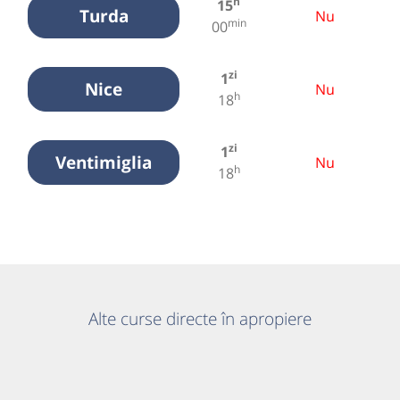
h
15
Turda
Nu
min
00
zi
1
Nice
Nu
h
18
zi
1
Ventimiglia
Nu
h
18
Alte curse directe în apropiere