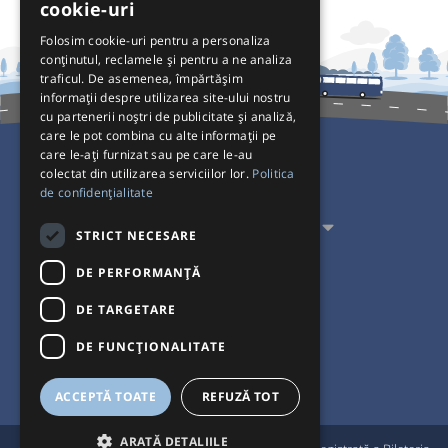
cookie-uri
Folosim cookie-uri pentru a personaliza
conținutul, reclamele și pentru a ne analiza
traficul. De asemenea, împărtășim
informații despre utilizarea site-ului nostru
cu partenerii noștri de publicitate și analiză,
care le pot combina cu alte informații pe
care le-ați furnizat sau pe care le-au
colectat din utilizarea serviciilor lor.
Politica
Pentru Călători
de confidențialitate
Pentru Transportatori
STRICT NECESARE
Interacționăm
DE PERFORMANȚĂ
DE TARGETARE
Acceptăm plăți cu
DE FUNCŢIONALITATE
ACCEPTĂ TOATE
REFUZĂ TOT
ARATĂ DETALIILE
®