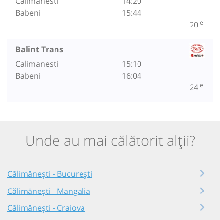
Calimanesti
14:20
Babeni
15:44
lei
20
Balint Trans
Calimanesti
15:10
Babeni
16:04
lei
24
Unde au mai călătorit alții?
Călimănești - București
Călimănești - Mangalia
Călimănești - Craiova