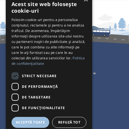
Acest site web folosește
cookie-uri
Folosim cookie-uri pentru a personaliza
conținutul, reclamele și pentru a ne analiza
traficul. De asemenea, împărtășim
informații despre utilizarea site-ului nostru
cu partenerii noștri de publicitate și analiză,
care le pot combina cu alte informații pe
care le-ați furnizat sau pe care le-au
colectat din utilizarea serviciilor lor.
Politica
Pentru Călători
de confidențialitate
Pentru Transportatori
STRICT NECESARE
Interacționăm
DE PERFORMANȚĂ
DE TARGETARE
Acceptăm plăți cu
DE FUNCŢIONALITATE
ACCEPTĂ TOATE
REFUZĂ TOT