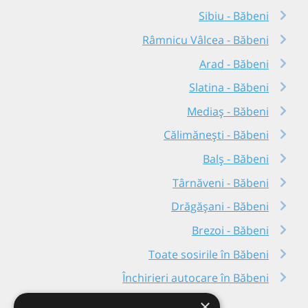
Sibiu - Băbeni
Râmnicu Vâlcea - Băbeni
Arad - Băbeni
Slatina - Băbeni
Mediaș - Băbeni
Călimănești - Băbeni
Balș - Băbeni
Târnăveni - Băbeni
Drăgășani - Băbeni
Brezoi - Băbeni
Toate sosirile în Băbeni
Închirieri autocare în Băbeni
×