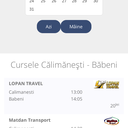
24
25
26
27
28
29
30
31
Azi
Mâine
Cursele Călimănești - Băbeni
LOPAN TRAVEL
Calimanesti
13:00
Babeni
14:05
lei
20
Matdan Transport