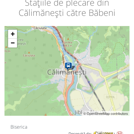
Stațiile de plecare din
Călimănești către Băbeni
+
−
© OpenStreetMap contributors
Biserica
Deservită de: