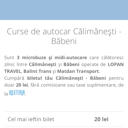
Curse de autocar Călimănești -
Băbeni
Sunt
3 microbuze și midi-autocare
care călătoresc
zilnic între
Călimănești
și
Băbeni
operate de
LOPAN
TRAVEL
,
Balint Trans
și
Matdan Transport
.
Cumpără
biletul tău Călimănești - Băbeni
pentru
doar
20 lei
, fără comisioane sau taxe suplimentare, de
la
.
Cel mai ieftin bilet
20 lei