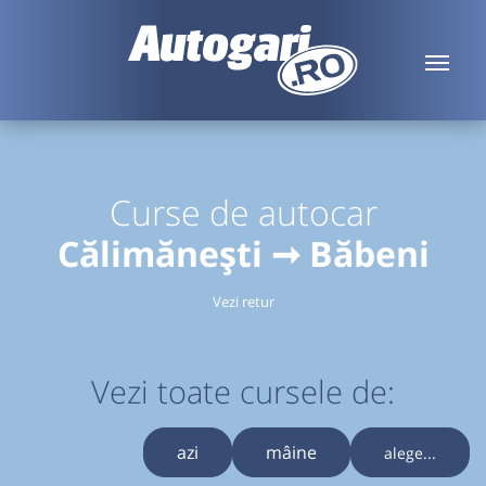
Curse de autocar
Călimănești ➞ Băbeni
Vezi retur
Vezi toate cursele de:
azi
mâine
alege...