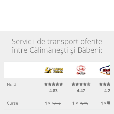
Servicii de transport oferite
între Călimănești și Băbeni:
Notă
4.83
4.47
4.22
Curse
1 ×
1 ×
1 ×