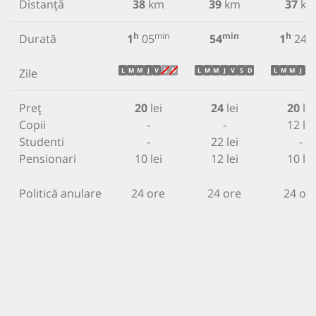
Distanță
38
km
39
km
37
k
h
min
min
h
m
Durată
1
05
54
1
24
Zile
L
M
M
J
V
S
D
L
M
M
J
V
S
D
L
M
M
J
V
Preț
20
lei
24
lei
20
lei
Copii
-
-
12 lei
Studenti
-
22 lei
-
Pensionari
10 lei
12 lei
10 lei
Politică anulare
24 ore
24 ore
24 or