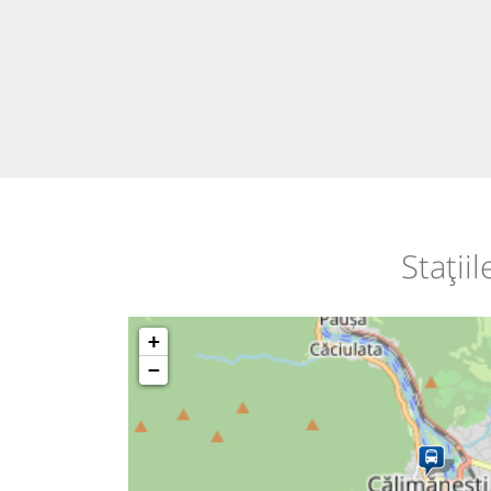
Stații
+
−