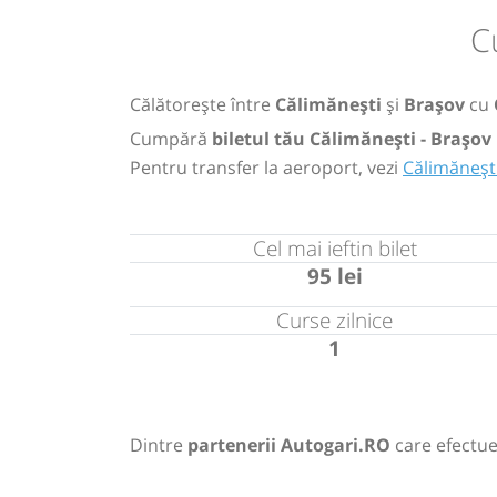
C
Călătorește între
Călimănești
și
Brașov
cu
Cumpără
biletul tău Călimănești - Brașov
Pentru transfer la aeroport, vezi
Călimăneșt
Cel mai ieftin bilet
95 lei
Curse zilnice
1
Dintre
partenerii Autogari.RO
care efectue