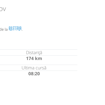
ov
de la
.
Distanță
174 km
Ultima cursă
08:20