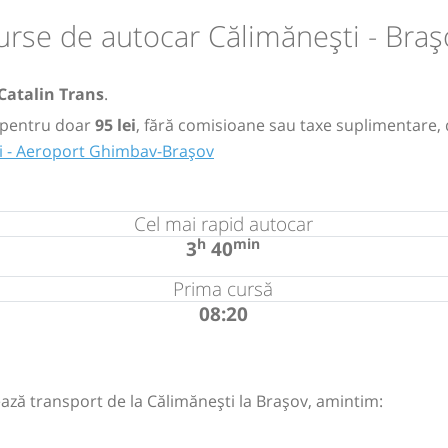
urse de autocar Călimănești - Braș
Catalin Trans
.
pentru doar
95 lei
, fără comisioane sau taxe suplimentare, 
i - Aeroport Ghimbav-Brașov
Cel mai rapid autocar
h
min
3
40
Prima cursă
08:20
ază transport de la Călimănești la Brașov, amintim: