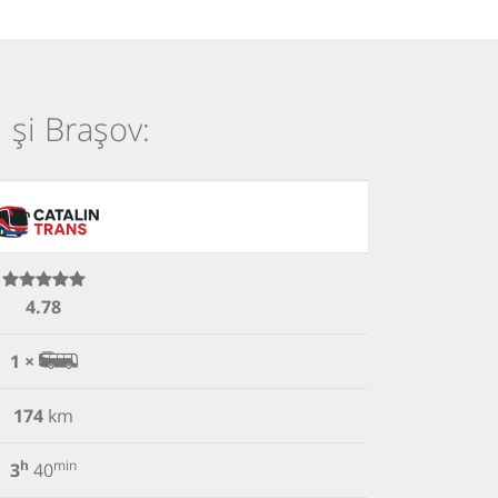
 și Brașov:
4.78
1 ×
174
km
h
min
3
40