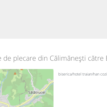
le de plecare din Călimănești către
biserica/hotel traian/han coz