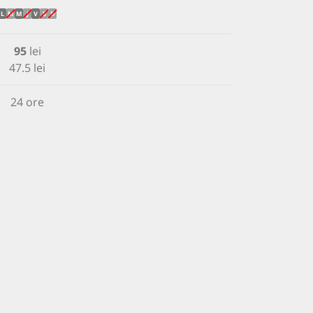
L
M
M
J
V
S
D
95
lei
47.5 lei
24 ore