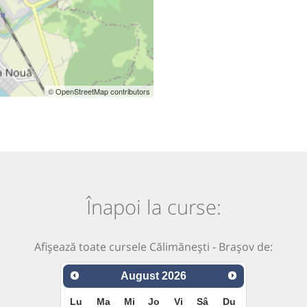
© OpenStreetMap contributors
Înapoi la curse:
Afișează toate cursele Călimănești - Brașov de:
August
2026
Lu
Ma
Mi
Jo
Vi
Sâ
Du