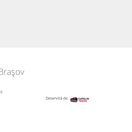
 Brașov
ia
Deservită de: