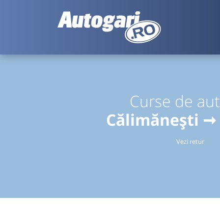
Curse de au
Călimănești ➞
Vezi retur