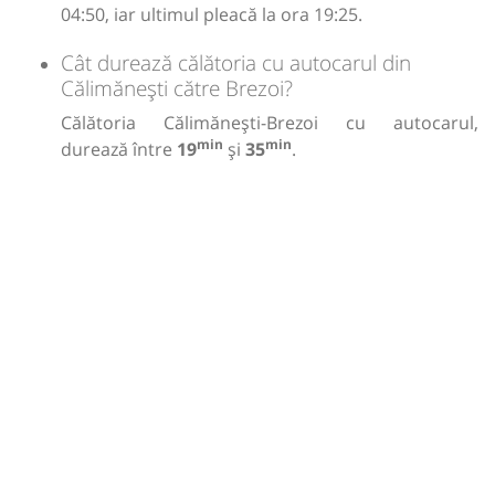
04:50, iar ultimul pleacă la ora 19:25.
Cât durează călătoria cu autocarul din
Călimănești către Brezoi?
Călătoria Călimănești-Brezoi cu autocarul,
min
min
durează între
19
și
35
.