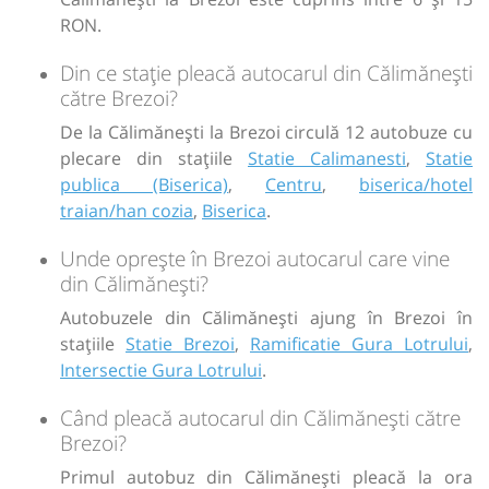
RON.
Din ce stație pleacă autocarul din Călimănești
către Brezoi?
De la Călimănești la Brezoi circulă 12 autobuze cu
plecare din stațiile
Statie Calimanesti
,
Statie
publica (Biserica)
,
Centru
,
biserica/hotel
traian/han cozia
,
Biserica
.
Unde oprește în Brezoi autocarul care vine
din Călimănești?
Autobuzele din Călimănești ajung în Brezoi în
stațiile
Statie Brezoi
,
Ramificatie Gura Lotrului
,
Intersectie Gura Lotrului
.
Când pleacă autocarul din Călimănești către
Brezoi?
Primul autobuz din Călimănești pleacă la ora