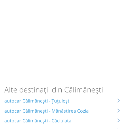
Alte destinații din Călimănești
autocar Călimănești - Țuțulești
autocar Călimănești - Mânăstirea Cozia
autocar Călimănești - Căciulata