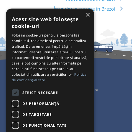
Închirieri autocare în Brezoi
×
Acest site web folosește
cookie-uri
Folosim cookie-uri pentru a personaliza
conținutul, reclamele și pentru a ne analiza
traficul. De asemenea, împărtășim
informații despre utilizarea site-ului nostru
cu partenerii noștri de publicitate și analiză,
care le pot combina cu alte informații pe
care le-ați furnizat sau pe care le-au
colectat din utilizarea serviciilor lor.
Politica
Pentru Călători
de confidențialitate
Pentru Transportatori
STRICT NECESARE
Interacționăm
DE PERFORMANȚĂ
DE TARGETARE
Acceptăm plăți cu
DE FUNCŢIONALITATE