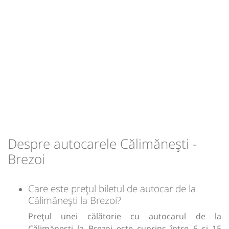
min
29
L
M
M
J
V
S
D
-
Sursa:
Horas SRL
| Ultima actualizare:
07/2026
Despre autocarele Călimănești -
Brezoi
Care este prețul biletul de autocar de la
Călimănești la Brezoi?
Prețul unei călătorie cu autocarul de la
Călimănești la Brezoi este cuprins între 6 și 15