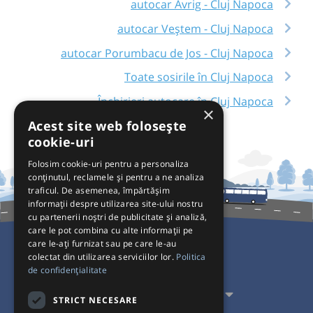
autocar Avrig - Cluj Napoca
autocar Veștem - Cluj Napoca
autocar Porumbacu de Jos - Cluj Napoca
Toate sosirile în Cluj Napoca
Închirieri autocare în Cluj Napoca
×
Acest site web folosește
cookie-uri
Folosim cookie-uri pentru a personaliza
conținutul, reclamele și pentru a ne analiza
traficul. De asemenea, împărtășim
informații despre utilizarea site-ului nostru
cu partenerii noștri de publicitate și analiză,
care le pot combina cu alte informații pe
care le-ați furnizat sau pe care le-au
colectat din utilizarea serviciilor lor.
Politica
Pentru Călători
de confidențialitate
Pentru Transportatori
STRICT NECESARE