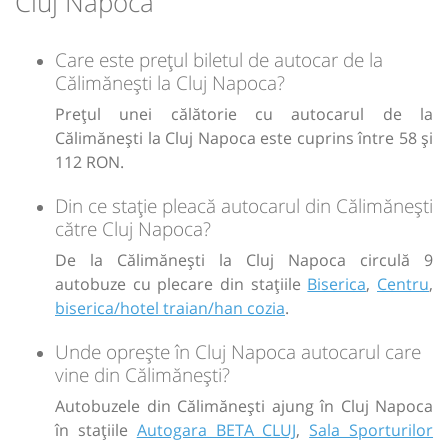
Cluj Napoca
Care este prețul biletul de autocar de la
Călimănești la Cluj Napoca?
Prețul unei călătorie cu autocarul de la
Călimănești la Cluj Napoca este cuprins între 58 și
112 RON.
Din ce stație pleacă autocarul din Călimănești
către Cluj Napoca?
De la Călimănești la Cluj Napoca circulă 9
autobuze cu plecare din stațiile
Biserica
,
Centru
,
biserica/hotel traian/han cozia
.
Unde oprește în Cluj Napoca autocarul care
vine din Călimănești?
Autobuzele din Călimănești ajung în Cluj Napoca
în stațiile
Autogara BETA CLUJ
,
Sala Sporturilor