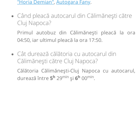
"Horia Demian"
,
Autogara Fany
.
Când pleacă autocarul din Călimănești către
Cluj Napoca?
Primul autobuz din Călimănești pleacă la ora
04:50, iar ultimul pleacă la ora 17:50.
Cât durează călătoria cu autocarul din
Călimănești către Cluj Napoca?
Călătoria Călimănești-Cluj Napoca cu autocarul,
h
min
h
min
durează între
5
29
și
6
00
.