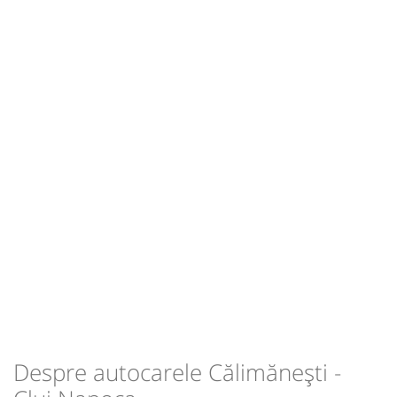
Sursa:
Fany Prestari Servicii SRL
| Ultima actualizare:
06/2026
23:30
Cluj Napoca
Autogara Fany
Durată:
Zile de circulație:
h
min
5
40
L
M
M
J
V
S
D
lei
112
Sursa:
Tur Cento Trans
| Ultima actualizare:
07/2026
Despre autocarele Călimănești -