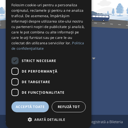
Folosim cookie-uri pentru a personaliza
conținutul, reclamele și pentru a ne analiza
traficul. De asemenea, împărtășim
informații despre utilizarea site-ului nostru
cu partenerii noștri de publicitate și analiză,
care le pot combina cu alte informații pe
care le-ați furnizat sau pe care le-au
colectat din utilizarea serviciilor lor.
Politica
Pentru Călători
de confidențialitate
Pentru Transportatori
STRICT NECESARE
Interacționăm
DE PERFORMANȚĂ
DE TARGETARE
Acceptăm plăți cu
DE FUNCŢIONALITATE
ACCEPTĂ TOATE
REFUZĂ TOT
ARATĂ DETALIILE
®
© Bileteria 2004-2026 | Autogari.RO
este marcă înregistrată a Bileteria
SRL |
Termeni și condiții