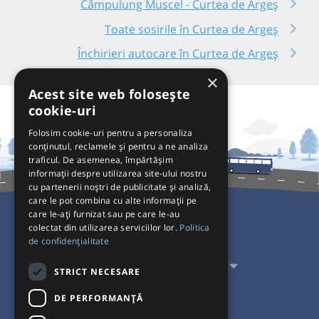
Câmpulung Muscel - Curtea de Argeș
Toate sosirile în Curtea de Argeș
Închirieri autocare în Curtea de Argeș
×
Acest site web folosește
cookie-uri
Folosim cookie-uri pentru a personaliza
conținutul, reclamele și pentru a ne analiza
traficul. De asemenea, împărtășim
informații despre utilizarea site-ului nostru
cu partenerii noștri de publicitate și analiză,
care le pot combina cu alte informații pe
care le-ați furnizat sau pe care le-au
colectat din utilizarea serviciilor lor.
Politica
Pentru Călători
de confidențialitate
Pentru Transportatori
STRICT NECESARE
Interacționăm
DE PERFORMANȚĂ