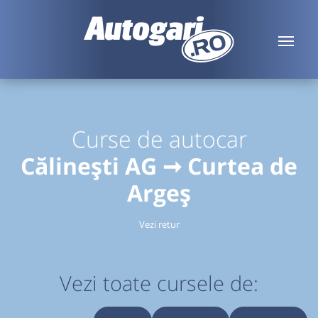
Curse de autocar
Călinești AG ➞ Curtea de
Argeș
Vezi retur
Vezi toate cursele de: