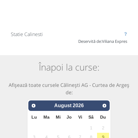
Statie Calinesti
Deservită de:
Viliana Expres
Înapoi la curse:
Afișează toate cursele Călinești AG - Curtea de Argeș
de:
August
2026
Lu
Ma
Mi
Jo
Vi
Sâ
Du
1
2
3
4
5
6
7
8
9