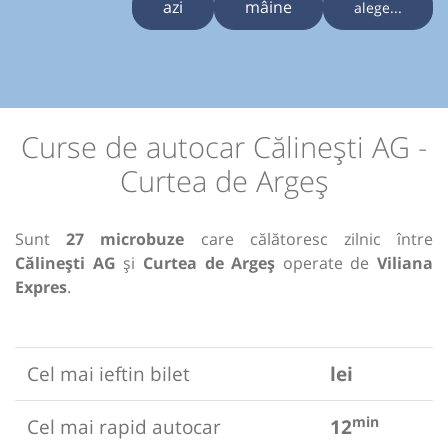
azi
mâine
alege...
Curse de autocar Călinești AG -
Curtea de Argeș
Sunt
27 microbuze
care călătoresc zilnic între
Călinești AG
și
Curtea de Argeș
operate de
Viliana
Expres
.
Cel mai ieftin bilet
lei
min
Cel mai rapid autocar
12