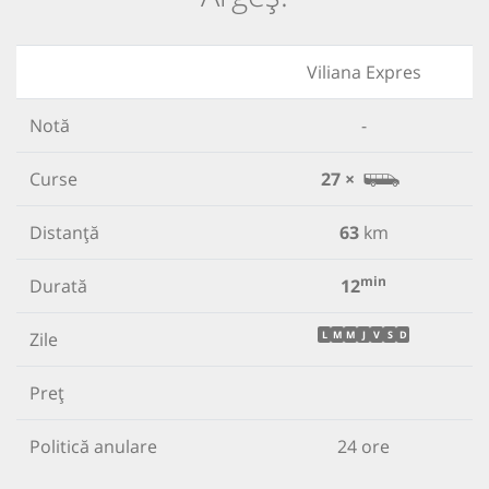
Viliana Expres
Notă
-
Curse
27 ×
Distanță
63
km
min
Durată
12
Zile
L
M
M
J
V
S
D
Preț
Politică anulare
24 ore