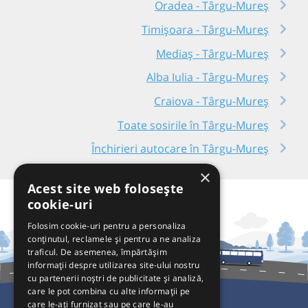
Oradea - Târgu-Mureș
Timișoara - Târgu-Mureș
Mediaș - Târgu-Mureș
Alba Iulia - Târgu-Mureș
Craiova - Târgu-Mureș
Toate sosirile în Târgu-Mureș
Închirieri autocare în Târgu-Mureș
×
Acest site web folosește
cookie-uri
Folosim cookie-uri pentru a personaliza
conținutul, reclamele și pentru a ne analiza
traficul. De asemenea, împărtășim
informații despre utilizarea site-ului nostru
cu partenerii noștri de publicitate și analiză,
care le pot combina cu alte informații pe
care le-ați furnizat sau pe care le-au