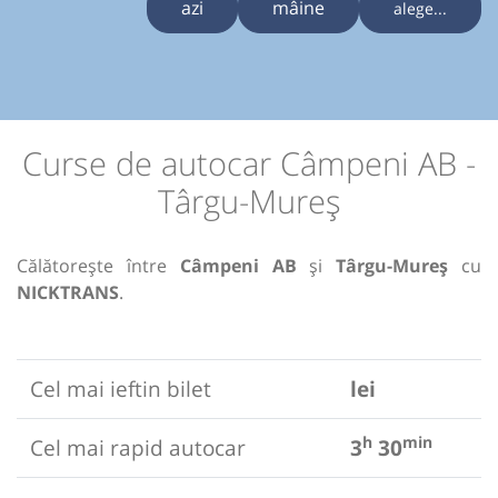
azi
mâine
alege...
Curse de autocar Câmpeni AB -
Târgu-Mureș
Călătorește între
Câmpeni AB
și
Târgu-Mureș
cu
NICKTRANS
.
Cel mai ieftin bilet
lei
h
min
Cel mai rapid autocar
3
30