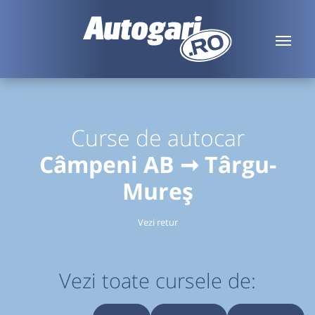
Curse de autocar
Câmpeni AB ➞ Târgu-
Mureș
Vezi retur
Vezi toate cursele de: