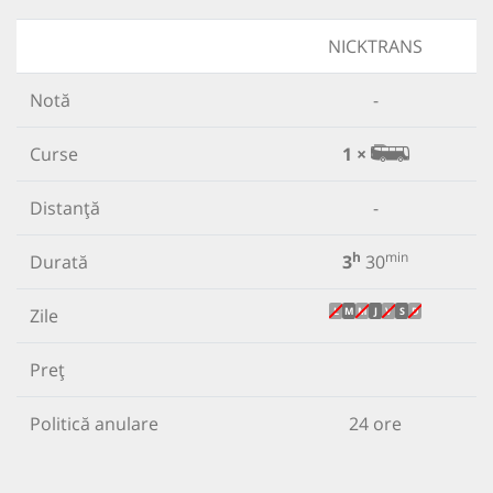
NICKTRANS
Notă
-
Curse
1 ×
Distanță
-
h
min
Durată
3
30
Zile
L
M
M
J
V
S
D
Preț
Politică anulare
24 ore