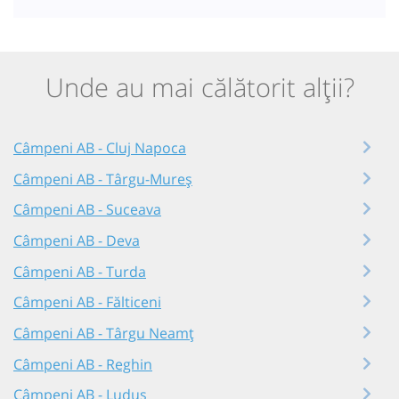
Unde au mai călătorit alții?
Câmpeni AB - Cluj Napoca
Câmpeni AB - Târgu-Mureș
Câmpeni AB - Suceava
Câmpeni AB - Deva
Câmpeni AB - Turda
Câmpeni AB - Fălticeni
Câmpeni AB - Târgu Neamț
Câmpeni AB - Reghin
Câmpeni AB - Luduș