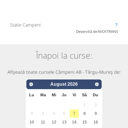
Statie Campeni
Deservită de:
NICKTRANS
Înapoi la curse:
Afișează toate cursele Câmpeni AB - Târgu-Mureș de:
August
2026
Lu
Ma
Mi
Jo
Vi
Sâ
Du
1
2
3
4
5
6
7
8
9
10
11
12
13
14
15
16