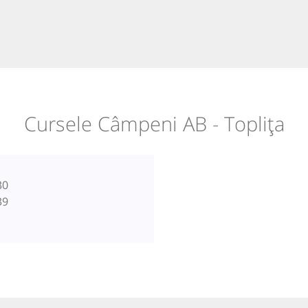
Cursele Câmpeni AB - Toplița
30
39