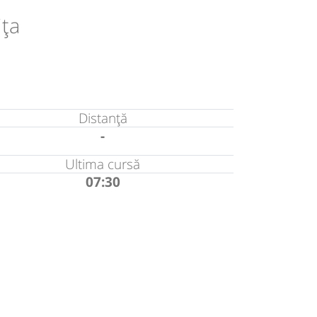
ița
Distanță
-
Ultima cursă
07:30