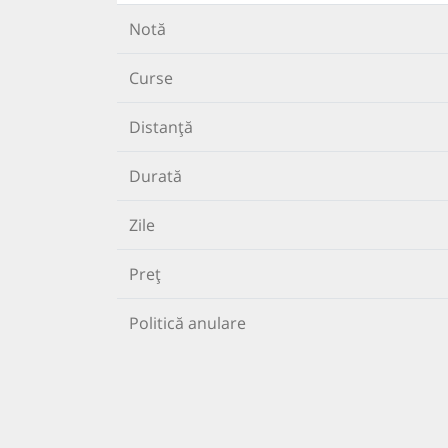
Notă
Curse
Distanță
Durată
Zile
Preț
Politică anulare