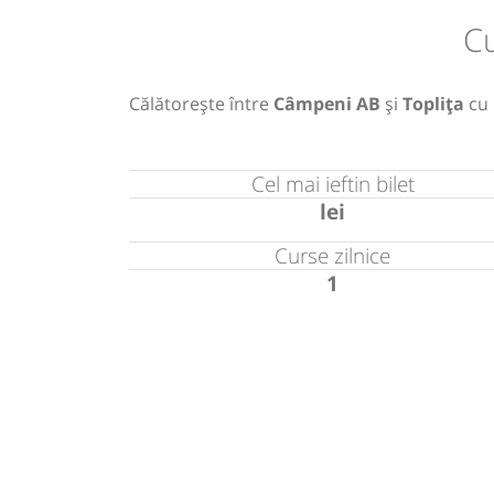
Cu
Călătorește între
Câmpeni AB
și
Toplița
cu
Cel mai ieftin bilet
lei
Curse zilnice
1