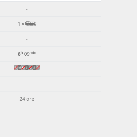
-
1 ×
-
h
min
6
09
L
M
M
J
V
S
D
24 ore