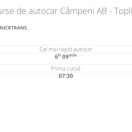
rse de autocar Câmpeni AB - Topl
NICKTRANS
.
Cel mai rapid autocar
h
min
6
09
Prima cursă
07:30