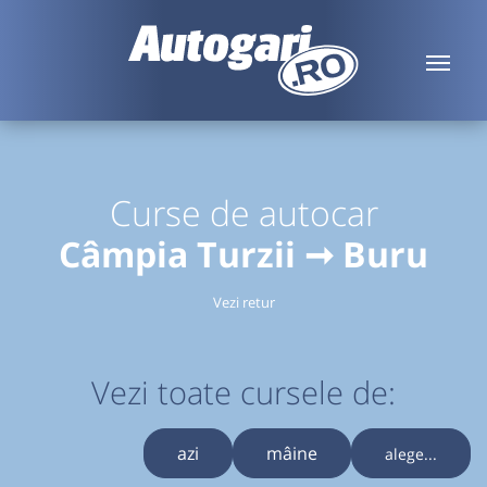
Curse de autocar
Câmpia Turzii ➞ Buru
Vezi retur
Vezi toate cursele de:
azi
mâine
alege...