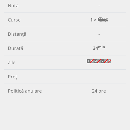
Notă
-
Curse
1 ×
Distanță
-
min
Durată
34
Zile
L
M
M
J
V
S
D
Preț
Politică anulare
24 ore