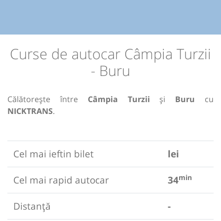
Curse de autocar Câmpia Turzii
- Buru
Călătorește între
Câmpia Turzii
și
Buru
cu
NICKTRANS
.
Cel mai ieftin bilet
lei
min
Cel mai rapid autocar
34
Distanță
-