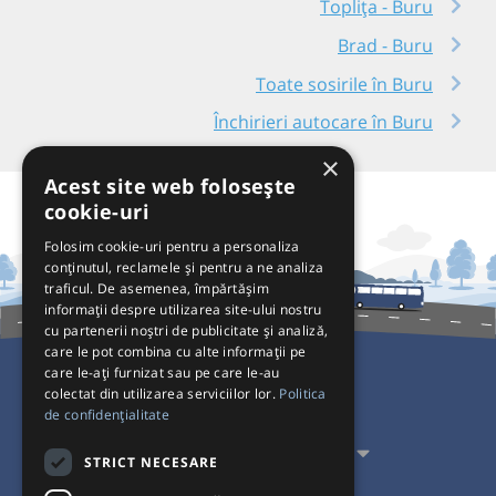
Toplița - Buru
Brad - Buru
Toate sosirile în Buru
Închirieri autocare în Buru
×
Acest site web folosește
cookie-uri
Folosim cookie-uri pentru a personaliza
conținutul, reclamele și pentru a ne analiza
traficul. De asemenea, împărtășim
informații despre utilizarea site-ului nostru
cu partenerii noștri de publicitate și analiză,
care le pot combina cu alte informații pe
care le-ați furnizat sau pe care le-au
colectat din utilizarea serviciilor lor.
Politica
Pentru Călători
de confidențialitate
Pentru Transportatori
STRICT NECESARE