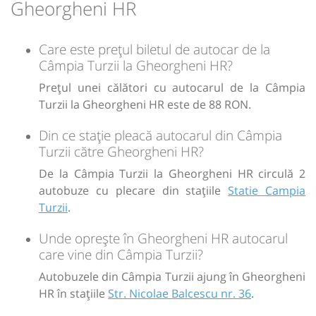
88
Cumpără
Gheorgheni HR
Sursa:
Lazar Trans SRL
| Ultima actualizare:
08/2026
Care este prețul biletul de autocar de la
Câmpia Turzii la Gheorgheni HR?
Prețul unei călători cu autocarul de la Câmpia
Turzii la Gheorgheni HR este de 88 RON.
Din ce stație pleacă autocarul din Câmpia
Turzii către Gheorgheni HR?
De la Câmpia Turzii la Gheorgheni HR circulă 2
autobuze cu plecare din stațiile
Statie Campia
Turzii
.
Unde oprește în Gheorgheni HR autocarul
care vine din Câmpia Turzii?
Autobuzele din Câmpia Turzii ajung în Gheorgheni
HR în stațiile
Str. Nicolae Balcescu nr. 36
.