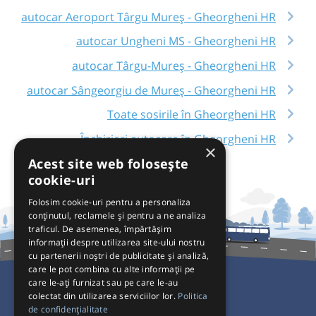
autocar Aeroport Târgu Mureș - Gheorgheni HR
autocar Ungheni MS - Gheorgheni HR
autocar Târgu-Mureș - Gheorgheni HR
autocar Sângeorgiu de Mureș - Gheorgheni HR
Toate sosirile în Gheorgheni HR
Închirieri autocare în Gheorgheni HR
×
Acest site web folosește
cookie-uri
Folosim cookie-uri pentru a personaliza
conținutul, reclamele și pentru a ne analiza
traficul. De asemenea, împărtășim
informații despre utilizarea site-ului nostru
cu partenerii noștri de publicitate și analiză,
care le pot combina cu alte informații pe
care le-ați furnizat sau pe care le-au
colectat din utilizarea serviciilor lor.
Politica
Pentru Călători
de confidențialitate