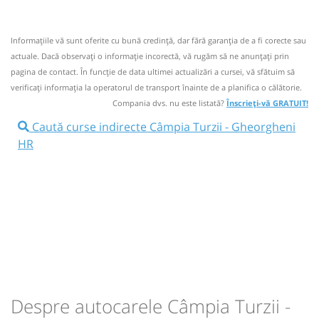
Autocar: Baile Felix - Oradea - Cluj Napoca -
Circula LUNI, MARTI, MIERCURI, JOI, VINERI SI DUMINICA
Piatra Neamt - Targu Neamt
Informaţiile vă sunt oferite cu bună credinţă, dar fără garanţia de a fi corecte sau
Nu a circulat?
Semnalați aici
(
14 comentarii
)
Afiseaza itinerariu
⤣
actuale. Dacă observați o informaţie incorectă, vă rugăm să ne anunțați prin
NOU!
Pune poze din călătoria ta
pagina de contact. În funcție de data ultimei actualizări a cursei, vă sfătuim să
15:49
Gheorgheni HR
Str. Nicolae Balcescu nr.
verificaţi informaţia la operatorul de transport înainte de a planifica o călătorie.
10:40
Câmpia Turzii
Statie Campia Turzii
Compania dvs. nu este listată?
Înscrieți-vă GRATUIT!
36
Caută curse indirecte Câmpia Turzii - Gheorgheni
Autocar: Baile Felix - Oradea - Cluj Napoca -
HR
Piatra Neamt - Bacau
Durată:
Zile de circulație:
h
min
Afiseaza itinerariu
5
09
L
M
M
J
V
S
D
15:49
Gheorgheni HR
Str. Nicolae Balcescu nr.
lei
88
36
Cumpără
Sursa:
Lazar Trans SRL
| Ultima actualizare:
08/2026
Durată:
Zile de circulație:
h
min
5
09
L
M
M
J
V
S
D
Despre autocarele Câmpia Turzii -
lei