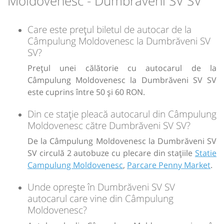
Moldovenesc - Dumbrăveni SV SV
L
M
M
J
V
S
D
Care este prețul biletul de autocar de la
lei
60
Cumpără
Câmpulung Moldovenesc la Dumbrăveni SV
SV?
Sursa:
Olteanu Travel SRL
| Ultima actualizare:
08/2026
Prețul unei călătorie cu autocarul de la
Câmpulung Moldovenesc la Dumbrăveni SV SV
este cuprins între 50 și 60 RON.
Din ce stație pleacă autocarul din Câmpulung
Moldovenesc către Dumbrăveni SV SV?
De la Câmpulung Moldovenesc la Dumbrăveni SV
SV circulă 2 autobuze cu plecare din stațiile
Statie
Campulung Moldovenesc
,
Parcare Penny Market
.
Unde oprește în Dumbrăveni SV SV
autocarul care vine din Câmpulung
Moldovenesc?