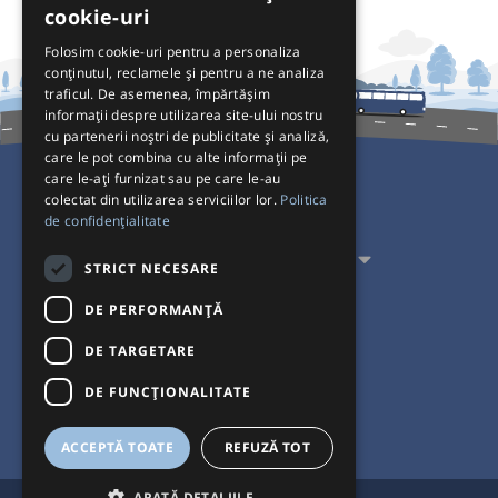
cookie-uri
Folosim cookie-uri pentru a personaliza
conținutul, reclamele și pentru a ne analiza
traficul. De asemenea, împărtășim
informații despre utilizarea site-ului nostru
cu partenerii noștri de publicitate și analiză,
care le pot combina cu alte informații pe
care le-ați furnizat sau pe care le-au
colectat din utilizarea serviciilor lor.
Politica
Pentru Călători
de confidențialitate
Pentru Transportatori
STRICT NECESARE
Interacționăm
DE PERFORMANȚĂ
DE TARGETARE
Acceptăm plăți cu
DE FUNCŢIONALITATE
ACCEPTĂ TOATE
REFUZĂ TOT
ARATĂ DETALIILE