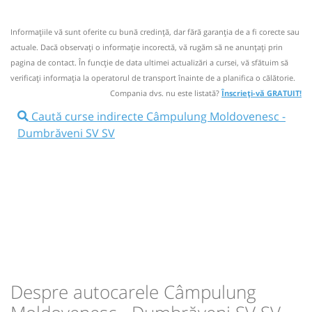
Campulung Moldovenesc
Aceasta este o
. Se poate călători doar cu
CURSĂ SPECIALĂ
rezervare anticipată.
Microbuz: Baia Mare - Botosani
Informaţiile vă sunt oferite cu bună credinţă, dar fără garanţia de a fi corecte sau
Afiseaza itinerariu
actuale. Dacă observați o informaţie incorectă, vă rugăm să ne anunțați prin
Cursa speciala. Se poate calatori doar cu rezervare
pagina de contact. În funcție de data ultimei actualizări a cursei, vă sfătuim să
anticipata in linie sau telefonice.
verificaţi informaţia la operatorul de transport înainte de a planifica o călătorie.
15:22
Dumbrăveni SV SV
Statie Dumbraveni
Nu a circulat?
Semnalați aici
(
12 comentarii
)
Compania dvs. nu este listată?
Înscrieți-vă GRATUIT!
⤣
NOU!
Pune poze din călătoria ta
Caută curse indirecte Câmpulung Moldovenesc -
Durată:
Zile de circulație:
Dumbrăveni SV SV
h
min
2
02
L
M
M
J
V
S
D
20:00
Câmpulung Moldovenesc
Parcare
Penny Market
lei
50
Minivan:
Bv SB Bt
Brasov Sibiu Botoșani
Cumpără
Dotări:
Bv
Sursa:
Transagria SRL
| Ultima actualizare:
07/2026
SB
Afiseaza itinerariu
Bt
21:39
Dumbrăveni SV SV
Statie Dumbraveni
Despre autocarele Câmpulung
Durată:
Zile de circulație:
h
min
1
39