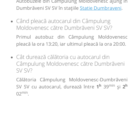
Autobuzele din Câmpulung Moldovenesc ajung în
Dumbrăveni SV SV în stațiile
Statie Dumbraveni
.
Când pleacă autocarul din Câmpulung
Moldovenesc către Dumbrăveni SV SV?
Primul autobuz din Câmpulung Moldovenesc
pleacă la ora 13:20, iar ultimul pleacă la ora 20:00.
Cât durează călătoria cu autocarul din
Câmpulung Moldovenesc către Dumbrăveni
SV SV?
Călătoria Câmpulung Moldovenesc-Dumbrăveni
h
min
h
SV SV cu autocarul, durează între
1
39
și
2
min
02
.