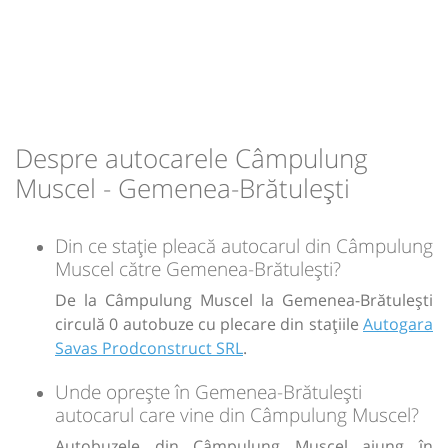
12:50
Gemenea-Brătulești
Statie Gemenea
Durată:
Zile de circulație:
h
min
1
05
L
M
M
J
V
S
D
Despre autocarele Câmpulung
-
Muscel - Gemenea-Brătulești
Sursa:
GRUP ATYC SRL
| Ultima actualizare:
11/2025
Din ce stație pleacă autocarul din Câmpulung
Muscel către Gemenea-Brătulești?
De la Câmpulung Muscel la Gemenea-Brătulești
circulă 0 autobuze cu plecare din stațiile
Autogara
Savas Prodconstruct SRL
.
Unde oprește în Gemenea-Brătulești
autocarul care vine din Câmpulung Muscel?
Autobuzele din Câmpulung Muscel ajung în