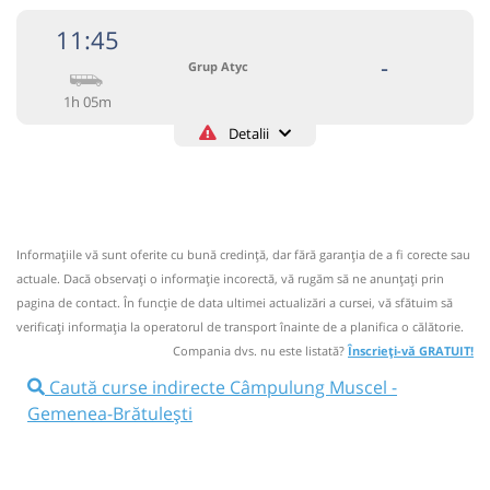
11:45
-
Grup Atyc
1h 05m
Detalii
0743335888
Grup Atyc
Trimite email
GRUP ATYC SRL
Pagină operator
Informaţiile vă sunt oferite cu bună credinţă, dar fără garanţia de a fi corecte sau
Circulă doar luni, marți, miercuri, joi și vineri
actuale. Dacă observați o informaţie incorectă, vă rugăm să ne anunțați prin
Nu a circulat?
Semnalați aici
pagina de contact. În funcție de data ultimei actualizări a cursei, vă sfătuim să
⤣
verificaţi informaţia la operatorul de transport înainte de a planifica o călătorie.
NOU!
Pune poze din călătoria ta
Compania dvs. nu este listată?
Înscrieți-vă GRATUIT!
11:45
Câmpulung Muscel
Autogara Savas
Caută curse indirecte Câmpulung Muscel -
Prodconstruct SRL
Gemenea-Brătulești
Microbuz: * Campulung Muscel-Targoviste
Afiseaza itinerariu