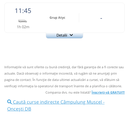
11:45
-
Grup Atyc
1h 02m
Detalii
0743335888
Grup Atyc
Trimite email
GRUP ATYC SRL
Pagină operator
Informaţiile vă sunt oferite cu bună credinţă, dar fără garanţia de a fi corecte sau
Nu a circulat?
Semnalați aici
⤣
actuale. Dacă observați o informaţie incorectă, vă rugăm să ne anunțați prin
NOU!
Pune poze din călătoria ta
pagina de contact. În funcție de data ultimei actualizări a cursei, vă sfătuim să
verificaţi informaţia la operatorul de transport înainte de a planifica o călătorie.
11:45
Câmpulung Muscel
Autogara Savas
Compania dvs. nu este listată?
Înscrieți-vă GRATUIT!
Prodconstruct SRL
Caută curse indirecte Câmpulung Muscel -
Microbuz: * Campulung Muscel-Targoviste
Oncești DB
Afiseaza itinerariu