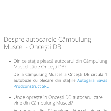
12:47
Oncești DB
Oncesti
Durată:
Zile de circulație:
h
min
1
02
L
M
M
J
V
S
D
-
Despre autocarele Câmpulung
Muscel - Oncești DB
Sursa:
GRUP ATYC SRL
| Ultima actualizare:
11/2025
Din ce stație pleacă autocarul din Câmpulung
Muscel către Oncești DB?
De la Câmpulung Muscel la Oncești DB circulă 1
autobuze cu plecare din stațiile
Autogara Savas
Prodconstruct SRL
.
Unde oprește în Oncești DB autocarul care
vine din Câmpulung Muscel?
Autobuzele din Câmpulung Muscel ajung în