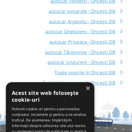
autocar Voinești - Oncești DB
autocar Izvoarele - Oncești DB
autocar Argeșelu - Oncești DB
autocar Gheboieni - Oncești DB
autocar Priseaca - Oncești DB
autocar Târgoviște - Oncești DB
autocar Ungureni - Oncești DB
Toate sosirile în Oncești DB
Închirieri autocare în Oncești DB
×
Acest site web folosește
cookie-uri
Folosim cookie-uri pentru a personaliza
conținutul, reclamele și pentru a ne analiza
traficul. De asemenea, împărtășim
informații despre utilizarea site-ului nostru
cu partenerii noștri de publicitate și analiză,