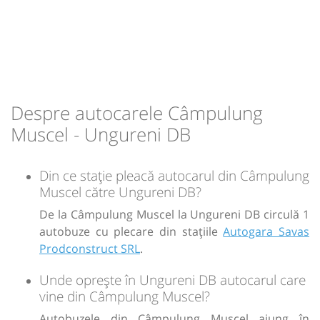
13:10
Ungureni DB
Ungureni DN
Durată:
Zile de circulație:
h
min
1
25
L
M
M
J
V
S
D
-
Despre autocarele Câmpulung
Muscel - Ungureni DB
Sursa:
GRUP ATYC SRL
| Ultima actualizare:
11/2025
Din ce stație pleacă autocarul din Câmpulung
Muscel către Ungureni DB?
De la Câmpulung Muscel la Ungureni DB circulă 1
autobuze cu plecare din stațiile
Autogara Savas
Prodconstruct SRL
.
Unde oprește în Ungureni DB autocarul care
vine din Câmpulung Muscel?
Autobuzele din Câmpulung Muscel ajung în