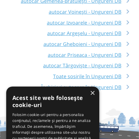
autocar Gemenea-Brătulești - Ungureni DB
autocar Voinești - Ungureni DB
autocar Izvoarele - Ungureni DB
autocar Argeșelu - Ungureni DB
autocar Gheboieni - Ungureni DB
autocar Priseaca - Ungureni DB
autocar Târgoviște - Ungureni DB
Toate sosirile în Ungureni DB
Închirieri autocare în Ungureni DB
×
Acest site web folosește
cookie-uri
Folosim cookie-uri pentru a personaliza
conținutul, reclamele și pentru a ne analiza
traficul. De asemenea, împărtășim
informații despre utilizarea site-ului nostru
cu partenerii noștri de publicitate și analiză,