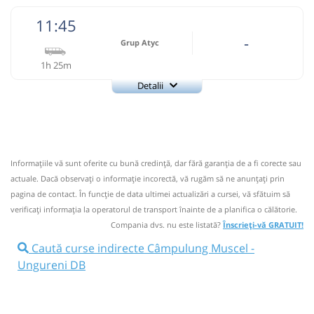
11:45
-
Grup Atyc
1h 25m
Detalii
0743335888
Grup Atyc
Trimite email
GRUP ATYC SRL
Pagină operator
Informaţiile vă sunt oferite cu bună credinţă, dar fără garanţia de a fi corecte sau
Nu a circulat?
Semnalați aici
⤣
actuale. Dacă observați o informaţie incorectă, vă rugăm să ne anunțați prin
NOU!
Pune poze din călătoria ta
pagina de contact. În funcție de data ultimei actualizări a cursei, vă sfătuim să
verificaţi informaţia la operatorul de transport înainte de a planifica o călătorie.
11:45
Câmpulung Muscel
Autogara Savas
Compania dvs. nu este listată?
Înscrieți-vă GRATUIT!
Prodconstruct SRL
Caută curse indirecte Câmpulung Muscel -
Microbuz: * Campulung Muscel-Targoviste
Ungureni DB
Afiseaza itinerariu