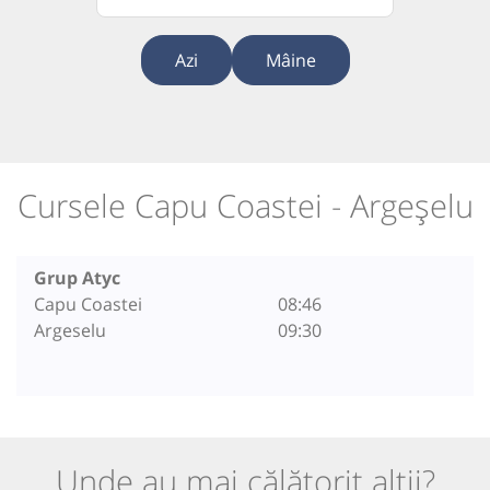
Azi
Mâine
Cursele Capu Coastei - Argeșelu
Grup Atyc
Capu Coastei
08:46
Argeselu
09:30
Unde au mai călătorit alții?