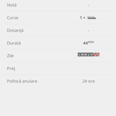
Notă
-
Curse
1 ×
Distanță
-
min
Durată
44
Zile
L
M
M
J
V
S
D
Preț
Politică anulare
24 ore