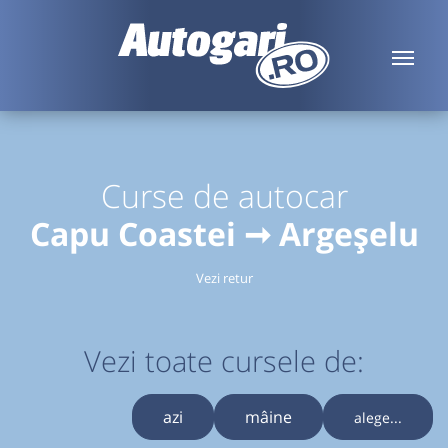
Curse de autocar
Capu Coastei ➞ Argeșelu
Vezi retur
Vezi toate cursele de:
azi
mâine
alege...