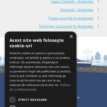
Capu Coastei - Argeșelu
Voinești - Argeșelu
Toate sosirile în Argeșelu
Închirieri autocare în Argeșelu
×
Acest site web folosește
cookie-uri
Folosim cookie-uri pentru a personaliza
conținutul, reclamele și pentru a ne analiza
traficul. De asemenea, împărtășim
informații despre utilizarea site-ului nostru
cu partenerii noștri de publicitate și analiză,
care le pot combina cu alte informații pe
care le-ați furnizat sau pe care le-au
colectat din utilizarea serviciilor lor.
Politica
Pentru Călători
de confidențialitate
Pentru Transportatori
STRICT NECESARE