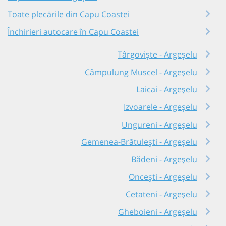
Toate plecările din Capu Coastei
Închirieri autocare în Capu Coastei
Târgoviște - Argeșelu
Câmpulung Muscel - Argeșelu
Laicai - Argeșelu
Izvoarele - Argeșelu
Ungureni - Argeșelu
Gemenea-Brătulești - Argeșelu
Bădeni - Argeșelu
Oncești - Argeșelu
Cetateni - Argeșelu
Gheboieni - Argeșelu