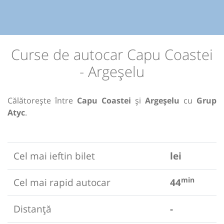
Curse de autocar Capu Coastei
- Argeșelu
Călătorește între
Capu Coastei
și
Argeșelu
cu
Grup
Atyc
.
Cel mai ieftin bilet
lei
min
Cel mai rapid autocar
44
Distanță
-