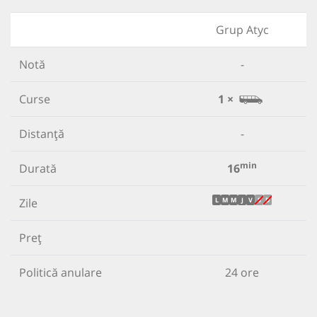
Grup Atyc
Notă
-
Curse
1 ×
Distanță
-
min
Durată
16
Zile
L
M
M
J
V
S
D
Preț
Politică anulare
24 ore