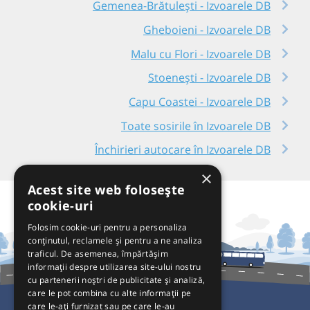
Gemenea-Brătulești - Izvoarele DB
Gheboieni - Izvoarele DB
Malu cu Flori - Izvoarele DB
Stoenești - Izvoarele DB
Capu Coastei - Izvoarele DB
Toate sosirile în Izvoarele DB
Închirieri autocare în Izvoarele DB
×
Acest site web folosește
cookie-uri
Folosim cookie-uri pentru a personaliza
conținutul, reclamele și pentru a ne analiza
traficul. De asemenea, împărtășim
informații despre utilizarea site-ului nostru
cu partenerii noștri de publicitate și analiză,
care le pot combina cu alte informații pe
care le-ați furnizat sau pe care le-au