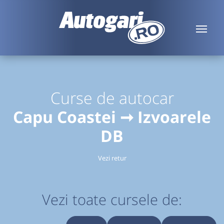
Curse de autocar
Capu Coastei ➞ Izvoarele
DB
Vezi retur
Vezi toate cursele de: