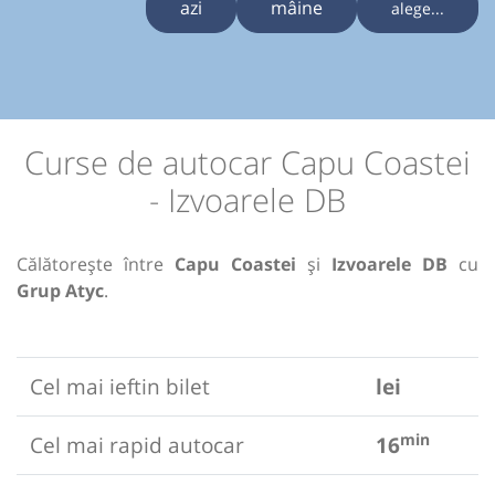
azi
mâine
alege...
Curse de autocar Capu Coastei
- Izvoarele DB
Călătorește între
Capu Coastei
și
Izvoarele DB
cu
Grup Atyc
.
Cel mai ieftin bilet
lei
min
Cel mai rapid autocar
16