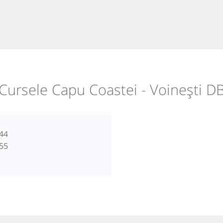
Cursele Capu Coastei - Voinești D
44
55