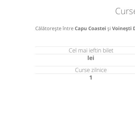
Curs
Călătorește între
Capu Coastei
și
Voinești 
Cel mai ieftin bilet
lei
Curse zilnice
1