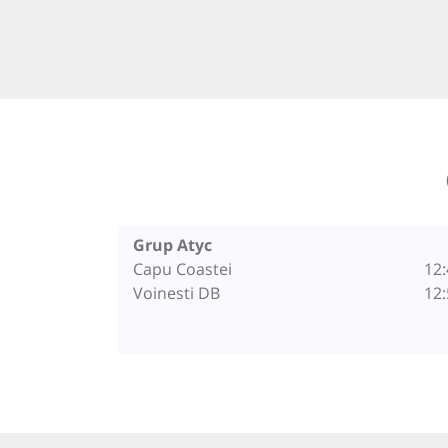
Grup Atyc
Capu Coastei
12:
Voinesti DB
12: