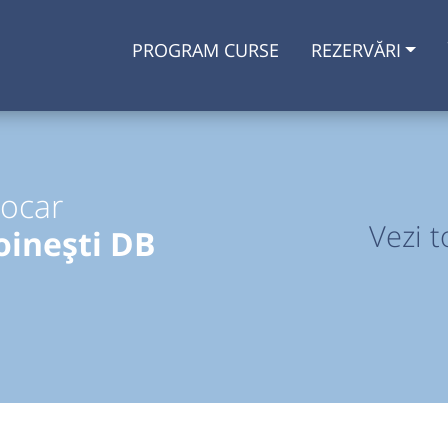
PROGRAM CURSE
REZERVĂRI
tocar
Vezi t
oinești DB