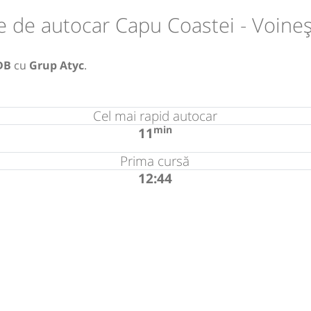
e de autocar Capu Coastei - Voineș
DB
cu
Grup Atyc
.
Cel mai rapid autocar
min
11
Prima cursă
12:44