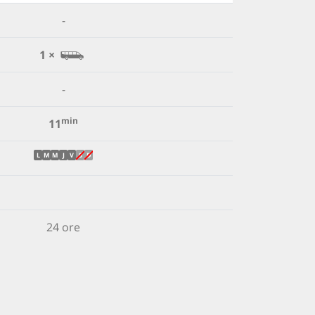
-
1 ×
-
min
11
L
M
M
J
V
S
D
24 ore