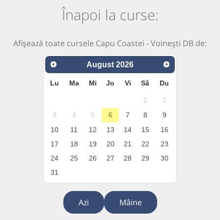
Înapoi la curse:
Afișează toate cursele Capu Coastei - Voinești DB de:
August
2026
Lu
Ma
Mi
Jo
Vi
Sâ
Du
1
2
3
4
5
6
7
8
9
10
11
12
13
14
15
16
17
18
19
20
21
22
23
24
25
26
27
28
29
30
31
Azi
Mâine