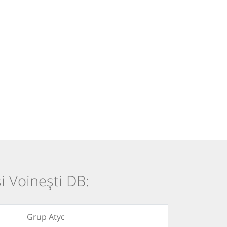
și Voinești DB:
Grup Atyc