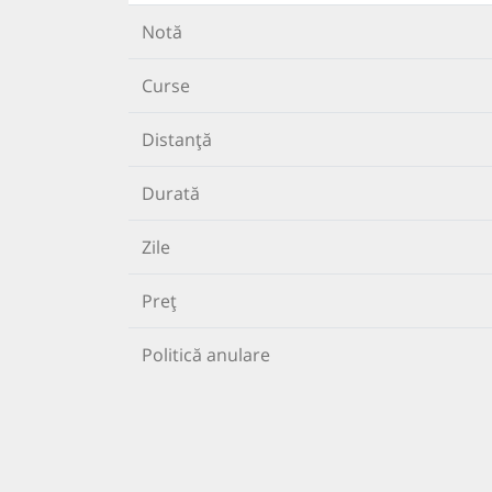
Notă
Curse
Distanță
Durată
Zile
Preț
Politică anulare