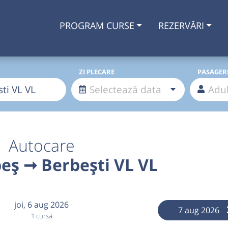
PROGRAM CURSE
REZERVĂRI
ZI PLECARE
PASAGER
Autocare
eș ➞ Berbești VL VL
joi,
6 aug 2026
7 aug 2026
1 cursă