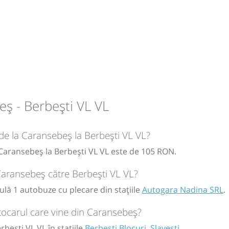
RL
zu
ș - Berbești VL VL
circulație:
 de la Caransebeș la Berbești VL VL?
M
M
J
V
S
D
a Caransebeș la Berbești VL VL este de 105 RON.
 Caransebeș către Berbești VL VL?
ă
bilet
ulă 1 autobuze cu plecare din stațiile
Autogara Nadina SRL
.
tocarul care vine din Caransebeș?
bești VL VL în stațiile
Berbesti Blocuri
,
Slavesti
.