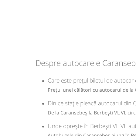
07:45
Caransebeș
Autogara Nadina S
Midibus: Timisoara - Craiova - Hore
Dotări:
Afiseaza itinerariu
Slavesti
15:09
15:14
Berbești VL VL
Berbesti Blocuri
Despre autocarele Caransebe
Durată:
Zile de 
h
Care este prețul biletul de autocar
min
7
29
L
Prețul unei călători cu autocarul de l
lei
105
Din ce stație pleacă autocarul din
Cumpăr
De la Caransebeș la Berbești VL VL circ
Sursa:
Obada Trans SRL
| Ultima actualizare:
07/2026
Unde oprește în Berbești VL VL au
Autobuzele din Caransebeș ajung în Ber