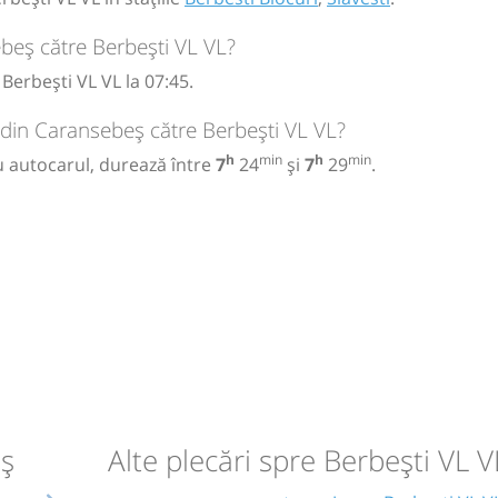
beș către Berbești VL VL?
erbești VL VL la 07:45.
 din Caransebeș către Berbești VL VL?
h
min
h
min
u autocarul, durează între
7
24
și
7
29
.
eș
Alte plecări spre Berbești VL V