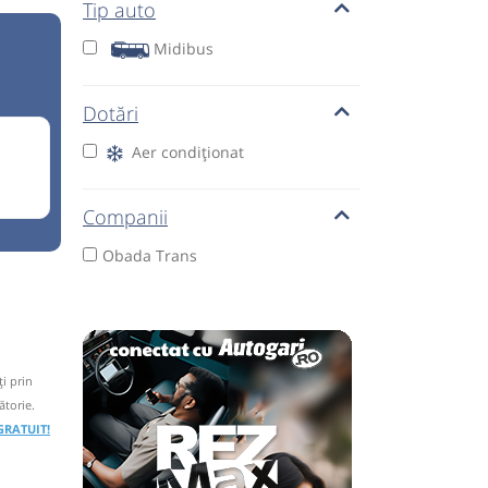
Tip auto
Midibus
Dotări
Aer condiționat
Companii
Obada Trans
i prin
ătorie.
 GRATUIT!