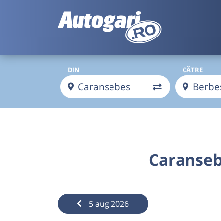
DIN
CĂTRE
Caranseb
5 aug 2026