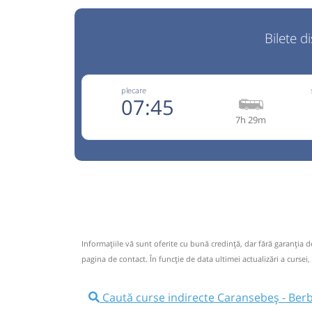
Bilete d
plecare
07:45
7h 29m
072692
Obada Trans
Trimite
Obada Trans SRL
Pagină
Opinii călători
0726.922.277 (Vodafone);Rezervarile se fac cu c
ore inainte de imbarcare. Program : L-V : 08:00 -
Informaţiile vă sunt oferite cu bună credinţă, dar fără garanţia 
pagina de contact. În funcție de data ultimei actualizări a cursei,
Nu a circulat?
Semnalați aici
(
17 comentarii
)
⤣
NOU!
Pune poze din călătoria ta
Caută curse indirecte Caransebeș - Berb