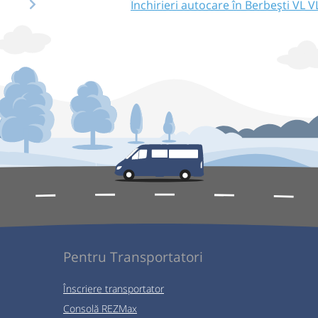
Închirieri autocare în Berbești VL V
Pentru Transportatori
Înscriere transportator
Consolă REZMax