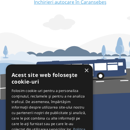
Închirieri autocare în Caransebeș
×
Acest site web folosește
cookie-uri
Folosim cookie-uri pentru a personaliza
conținutul, reclamele și pentru a ne analiza
traficul. De asemenea, împărtășim
Pentru Călători
informații despre utilizarea site-ului nostru
cu partenerii noștri de publicitate și analiză,
Curse autobuz
care le pot combina cu alte informații pe
care le-ați furnizat sau pe care le-au
Plecări/Sosiri
colectat din utilizarea serviciilor lor.
Politica