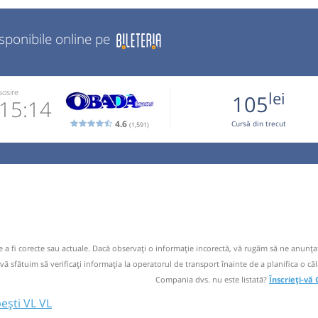
isponibile online pe
sosire
lei
105
15:14
4.6
Cursă din trecut
(1,591)
2277
 email
 operator
el putin 24
 16:00
de a fi corecte sau actuale. Dacă observați o informaţie incorectă, vă rugăm să ne anunțaț
 vă sfătuim să verificaţi informaţia la operatorul de transport înainte de a planifica o căl
Compania dvs. nu este listată?
Înscrieți-vă
ești VL VL