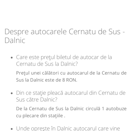
Durată:
Zile de circulație:
min
09
L
M
M
J
V
S
D
Despre autocarele Cernatu de Sus -
lei
8
Dalnic
Sursa:
Lazar Trans SRL
| Ultima actualizare:
06/2026
Care este prețul biletul de autocar de la
Cernatu de Sus la Dalnic?
Prețul unei călători cu autocarul de la Cernatu de
Sus la Dalnic este de 8 RON.
Din ce stație pleacă autocarul din Cernatu de
Sus către Dalnic?
De la Cernatu de Sus la Dalnic circulă 1 autobuze
cu plecare din stațiile .
Unde oprește în Dalnic autocarul care vine