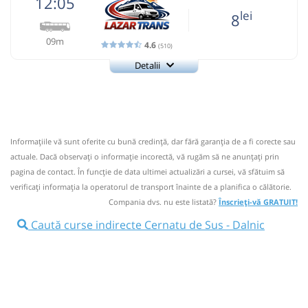
12:05
lei
8
09m
4.6
(510)
Detalii
+40749-25.90.91
Lazar Trans Neamt
Trimite email
Lazar Trans SRL
Pagină operator
Opinii călători
Informaţiile vă sunt oferite cu bună credinţă, dar fără garanţia de a fi corecte sau
Nu a circulat?
Semnalați aici
(
8 comentarii
)
⤣
actuale. Dacă observați o informaţie incorectă, vă rugăm să ne anunțați prin
NOU!
Pune poze din călătoria ta
pagina de contact. În funcție de data ultimei actualizări a cursei, vă sfătuim să
verificaţi informaţia la operatorul de transport înainte de a planifica o călătorie.
12:05
Cernatu de Sus
La adresă
Compania dvs. nu este listată?
Înscrieți-vă GRATUIT!
Autocar: Targu Neamt - Piatra Neamt - Brasov
Caută curse indirecte Cernatu de Sus - Dalnic
Dotări:
Afiseaza itinerariu
12:14
Dalnic
Statie Dalnic