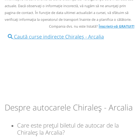
Microbuz: RETUR BISTRITA - Vermes - VISUIA
Circulă doar luni, marți, miercuri, joi și vineri
min
10
actuale. Dacă observați o informaţie incorectă, vă rugăm să ne anunțați prin
L
M
M
J
V
S
D
Afiseaza itinerariu
Informaţii neactualizate de 6 ani.
Se zice că circulă
pagina de contact. În funcție de data ultimei actualizări a cursei, vă sfătuim să
(un comentariu)
verificaţi informaţia la operatorul de transport înainte de a planifica o călătorie.
09:40
Arcalia
Statie Arcalia
lei
3,5
Compania dvs. nu este listată?
Înscrieți-vă GRATUIT!
09:50
Chiraleș
Halta Chirales
Caută curse indirecte Chiraleș - Arcalia
Durată:
Zile de circulație:
Sursa:
Transmixt SA - Bistrita
| Ultima actualizare:
10/2021
Microbuz: RETUR BISTRITA - Lechinta - VERMES
min
10
L
M
M
J
V
S
D
Afiseaza itinerariu
10:00
Arcalia
Statie Arcalia
lei
3,5
Durată:
Zile de circulație:
Sursa:
Transmixt SA - Bistrita
| Ultima actualizare:
08/2020
min
10
L
M
M
J
V
S
D
Despre autocarele Chiraleș - Arcalia
lei
3,5
Care este prețul biletul de autocar de la
Sursa:
Transmixt SA - Bistrita
| Ultima actualizare:
08/2020
Chiraleș la Arcalia?