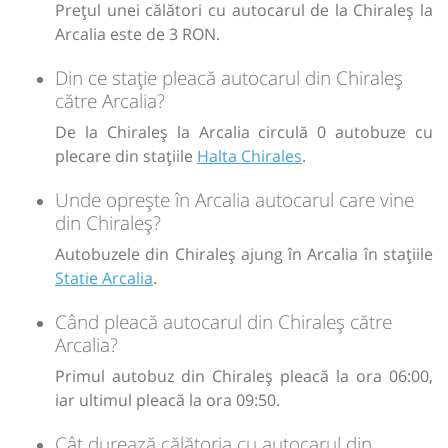
Prețul unei călători cu autocarul de la Chiraleș la
Arcalia este de 3 RON.
Din ce stație pleacă autocarul din Chiraleș
către Arcalia?
De la Chiraleș la Arcalia circulă 0 autobuze cu
plecare din stațiile
Halta Chirales
.
Unde oprește în Arcalia autocarul care vine
din Chiraleș?
Autobuzele din Chiraleș ajung în Arcalia în stațiile
Statie Arcalia
.
Când pleacă autocarul din Chiraleș către
Arcalia?
Primul autobuz din Chiraleș pleacă la ora 06:00,
iar ultimul pleacă la ora 09:50.
Cât durează călătoria cu autocarul din