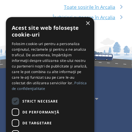
Toate sosirile în Arcalia
Închirieri autocare în Arcalia
×
Acest site web folosește
cookie-uri
Folosim cookie-uri pentru a personaliza
conținutul, reclamele și pentru a ne analiza
traficul. De asemenea, împărtășim
informații despre utilizarea site-ului nostru
cu partenerii noștri de publicitate și analiză,
care le pot combina cu alte informații pe
care le-ați furnizat sau pe care le-au
colectat din utilizarea serviciilor lor.
Politica
Pentru Călători
de confidențialitate
Pentru Transportatori
STRICT NECESARE
Interacționăm
DE PERFORMANȚĂ
DE TARGETARE
Acceptăm plăți cu