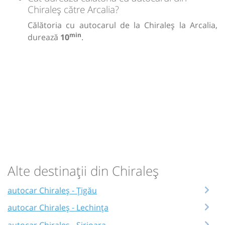
Chiraleș către Arcalia?
Călătoria cu autocarul de la Chiraleș la Arcalia,
min
durează
10
.
Alte destinații din Chiraleș
autocar Chiraleș - Țigău
autocar Chiraleș - Lechința
autocar Chiraleș - Șirioara