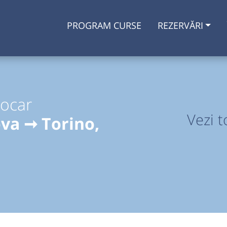
PROGRAM CURSE
REZERVĂRI
tocar
Vezi t
ova ➞ Torino,