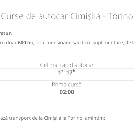
Curse de autocar Cimișlia - Torino
rstur
.
ru doar
600 lei
, fără comisioane sau taxe suplimentare, de 
Cel mai rapid autocar
zi
h
1
17
Prima cursă
02:00
ază transport de la Cimișlia la Torino, amintim: