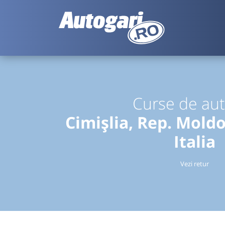
Curse de au
Cimișlia, Rep. Mold
Italia
Vezi retur