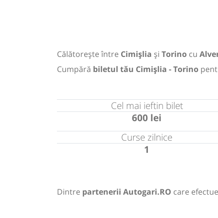
Călătorește între
Cimișlia
și
Torino
cu
Alve
Cumpără
biletul tău Cimișlia - Torino
pent
Cel mai ieftin bilet
600 lei
Curse zilnice
1
Dintre
partenerii Autogari.RO
care efectue