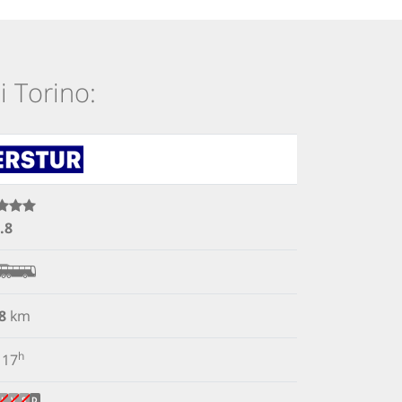
i Torino:
.8
8
km
h
17
J
V
S
D