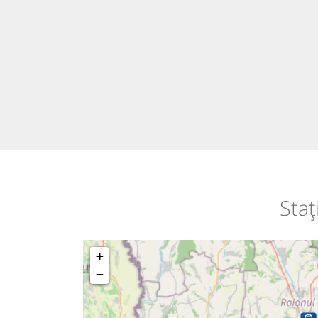
Staț
+
−