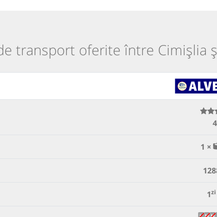
 de transport oferite între Cimișlia ș
4
1 ×
128
zi
1
L
M
M