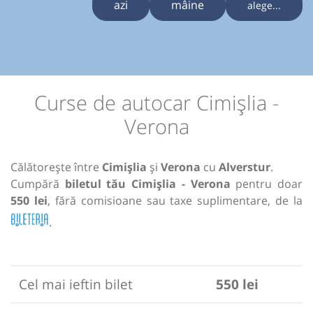
azi
mâine
alege...
Curse de autocar Cimișlia -
Verona
Călătorește între
Cimișlia
și
Verona
cu
Alverstur
.
Cumpără
biletul tău Cimișlia - Verona
pentru doar
550 lei
, fără comisioane sau taxe suplimentare, de la
.
Cel mai ieftin bilet
550 lei