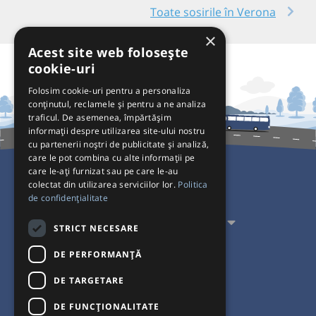
Toate sosirile în Verona
×
Acest site web folosește
cookie-uri
Folosim cookie-uri pentru a personaliza
conținutul, reclamele și pentru a ne analiza
traficul. De asemenea, împărtășim
informații despre utilizarea site-ului nostru
cu partenerii noștri de publicitate și analiză,
care le pot combina cu alte informații pe
care le-ați furnizat sau pe care le-au
colectat din utilizarea serviciilor lor.
Politica
Pentru Călători
de confidențialitate
Pentru Transportatori
STRICT NECESARE
Interacționăm
DE PERFORMANȚĂ
DE TARGETARE
Acceptăm plăți cu
DE FUNCŢIONALITATE