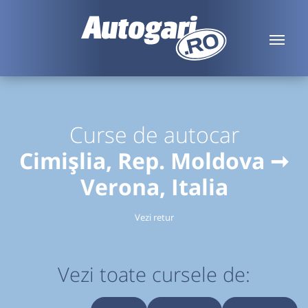
Curse de autocar
Cimișlia, Rep. Moldova ➞
Verona, Italia
Vezi retur
Vezi toate cursele de: