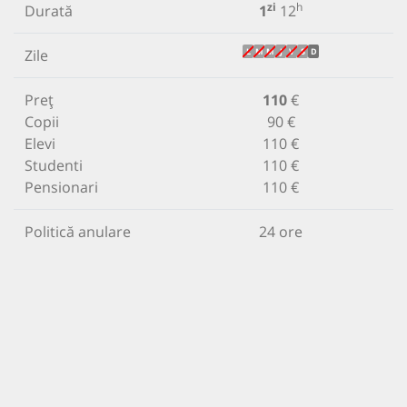
zi
h
Durată
1
12
Zile
L
M
M
J
V
S
D
Preț
110
€
Copii
90 €
Elevi
110 €
Studenti
110 €
Pensionari
110 €
Politică anulare
24 ore