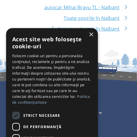
autocar Mihai Bravu TL - Nalbant
Toate sosirile în Nalbant
Închirieri autocare în Nalbant
×
Acest site web folosește
cookie-uri
Folosim cookie-uri pentru a personaliza
conținutul, reclamele și pentru a ne analiza
traficul. De asemenea, împărtășim
informații despre utilizarea site-ului nostru
cu partenerii noștri de publicitate și analiză,
care le pot combina cu alte informații pe
care le-ați furnizat sau pe care le-au
colectat din utilizarea serviciilor lor.
Politica
Pentru Călători
de confidențialitate
Pentru Transportatori
STRICT NECESARE
Interacționăm
DE PERFORMANȚĂ