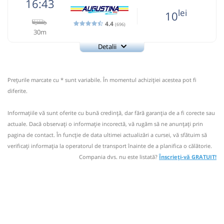
16:43
Pagină operator
Opinii călători
lei
10
4.4
(696)
30m
Nu a circulat?
Semnalați aici
(
7 comentarii
)
⤣
Detalii
NOU!
Pune poze din călătoria ta
0743-334.840
Augustina
Trimite email
Augustina SRL
15:55
Ciucurova
Statie Ciucurova
Pagină operator
Prețurile marcate cu * sunt variabile. În momentul achiziției acestea pot fi
Opinii călători
Microbuz: CARJELARI-TULCEA
diferite.
Dotări:
Nu a circulat?
Semnalați aici
(
16 comentarii
)
⤣
Informaţiile vă sunt oferite cu bună credinţă, dar fără garanţia de a fi corecte sau
Afiseaza itinerariu
NOU!
Pune poze din călătoria ta
actuale. Dacă observați o informaţie incorectă, vă rugăm să ne anunțați prin
pagina de contact. În funcție de data ultimei actualizări a cursei, vă sfătuim să
16:43
Ciucurova
Statie Ciucurova
16:29
Nalbant
Statie Nalbant
verificaţi informaţia la operatorul de transport înainte de a planifica o călătorie.
Compania dvs. nu este listată?
Înscrieți-vă GRATUIT!
Microbuz: RAZBOIENI-TULCEA
Durată:
Zile de circulație:
Afiseaza itinerariu
min
34
L
M
M
J
V
S
D
17:13
Nalbant
Statie Nalbant
lei
10