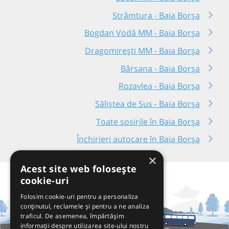
Strâmtura - Baia Borşa
Bogdan Vodă MM - Baia Borşa
Dragomirești MM - Baia Borşa
Bârsana - Baia Borşa
Rozavlea - Baia Borşa
Săliștea de Sus - Baia Borşa
Toate sosirile în Baia Borşa
Închirieri autocare în Baia Borşa
×
Acest site web folosește
cookie-uri
Folosim cookie-uri pentru a personaliza
conținutul, reclamele și pentru a ne analiza
traficul. De asemenea, împărtășim
informații despre utilizarea site-ului nostru