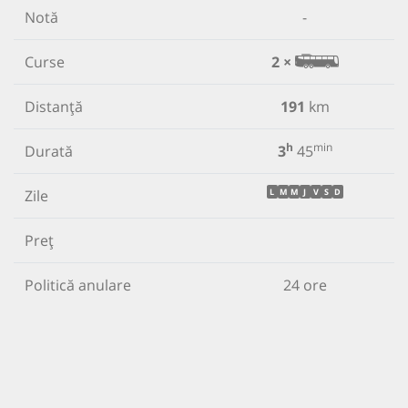
Notă
-
Curse
2 ×
Distanță
191
km
h
min
Durată
3
45
Zile
L
M
M
J
V
S
D
Preț
Politică anulare
24 ore