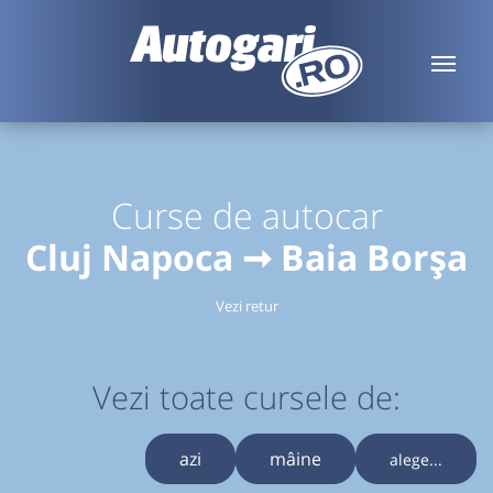
Curse de autocar
Cluj Napoca ➞ Baia Borşa
Vezi retur
Vezi toate cursele de:
azi
mâine
alege...