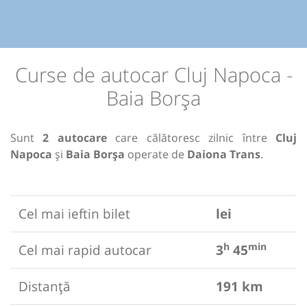
Curse de autocar Cluj Napoca -
Baia Borşa
Sunt
2 autocare
care călătoresc zilnic între
Cluj
Napoca
și
Baia Borşa
operate de
Daiona Trans
.
Cel mai ieftin bilet
lei
h
min
Cel mai rapid autocar
3
45
Distanță
191 km