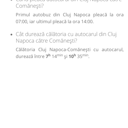
Comănești?
Primul autobuz din Cluj Napoca pleacă la ora
07:00, iar ultimul pleacă la ora 14:00.
Cât durează călătoria cu autocarul din Cluj
Napoca către Comănești?
Călătoria Cluj Napoca-Comănești cu autocarul,
h
min
h
min
durează între
7
14
și
10
35
.