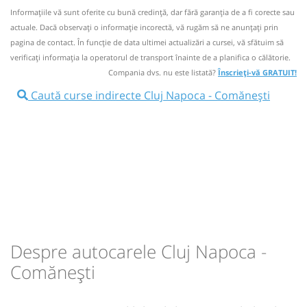
ONLINE. La bord tarifele biletelor pot fi diferite si nu se
Informaţiile vă sunt oferite cu bună credinţă, dar fără garanţia de a fi corecte sau
pot cumpara dus-intors.
actuale. Dacă observați o informaţie incorectă, vă rugăm să ne anunțați prin
07:00
Cluj Napoca
Autogara Fany
pagina de contact. În funcție de data ultimei actualizări a cursei, vă sfătuim să
Nu a circulat?
Semnalați aici
(
21 comentarii
)
⤣
verificaţi informaţia la operatorul de transport înainte de a planifica o călătorie.
NOU!
Pune poze din călătoria ta
Microbuz:
01R-07:00
Cluj Napoca - Iasi
Compania dvs. nu este listată?
Înscrieți-vă GRATUIT!
Dotări:
01R-
14:00
Caută curse indirecte Cluj Napoca - Comănești
Cluj Napoca
Autogara SENS VEST (caii
07:00
Afiseaza itinerariu
ferate)
Microbuz: Cluj-Napoca Aeroport - Roman
15:15
Târgu Frumos
Benzinaria OMV
Dotări:
Transbodare asigurată de operator.
Afiseaza itinerariu
15:15
Târgu Frumos
Benzinaria OMV
21:14
Comănești
Gara CFR Comanesti
Autocar:
14:30
Iasi - Slanic Moldova
Dotări:
14:30
Durată:
Zile de circulație:
Despre autocarele Cluj Napoca -
h
min
7
14
Afiseaza itinerariu
L
M
M
J
V
S
D
Comănești
17:35
Comănești
Autogara Com Cibo Trans