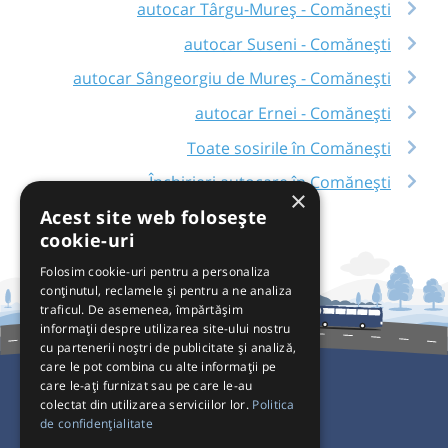
autocar Târgu-Mureș - Comănești
autocar Suseni - Comănești
autocar Sângeorgiu de Mureș - Comănești
autocar Ernei - Comănești
Toate sosirile în Comănești
Închirieri autocare în Comănești
×
Acest site web folosește
cookie-uri
Folosim cookie-uri pentru a personaliza
conținutul, reclamele și pentru a ne analiza
traficul. De asemenea, împărtășim
informații despre utilizarea site-ului nostru
cu partenerii noștri de publicitate și analiză,
care le pot combina cu alte informații pe
care le-ați furnizat sau pe care le-au
colectat din utilizarea serviciilor lor.
Politica
Pentru Călători
de confidențialitate