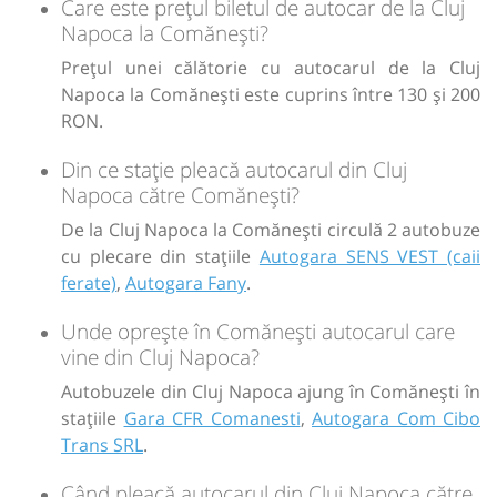
lei
130
Care este prețul biletul de autocar de la Cluj
Cumpără
SRL
Napoca la Comănești?
Sursa:
SDN Rental Solutions SRL
| Ultima actualizare:
07/2026
Prețul unei călătorie cu autocarul de la Cluj
Durată:
Zile de circulație:
Napoca la Comănești este cuprins între 130 și 200
h
min
10
35
L
M
M
J
V
S
D
RON.
Din ce stație pleacă autocarul din Cluj
lei
200
Napoca către Comănești?
Cumpără
De la Cluj Napoca la Comănești circulă 2 autobuze
Sursa:
Sami Trans SRL
| Ultima actualizare:
07/2026
cu plecare din stațiile
Autogara SENS VEST (caii
ferate)
,
Autogara Fany
.
Unde oprește în Comănești autocarul care
vine din Cluj Napoca?
Autobuzele din Cluj Napoca ajung în Comănești în
stațiile
Gara CFR Comanesti
,
Autogara Com Cibo
Trans SRL
.
Când pleacă autocarul din Cluj Napoca către