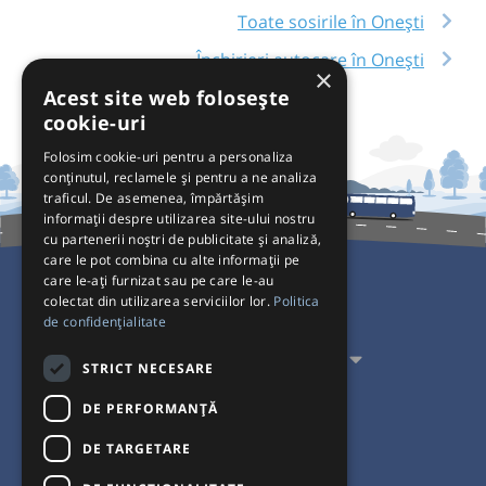
Toate sosirile în Onești
Închirieri autocare în Onești
×
Acest site web folosește
cookie-uri
Folosim cookie-uri pentru a personaliza
conținutul, reclamele și pentru a ne analiza
traficul. De asemenea, împărtășim
informații despre utilizarea site-ului nostru
cu partenerii noștri de publicitate și analiză,
care le pot combina cu alte informații pe
care le-ați furnizat sau pe care le-au
colectat din utilizarea serviciilor lor.
Politica
Pentru Călători
de confidențialitate
Pentru Transportatori
STRICT NECESARE
Interacționăm
DE PERFORMANȚĂ
DE TARGETARE
Acceptăm plăți cu