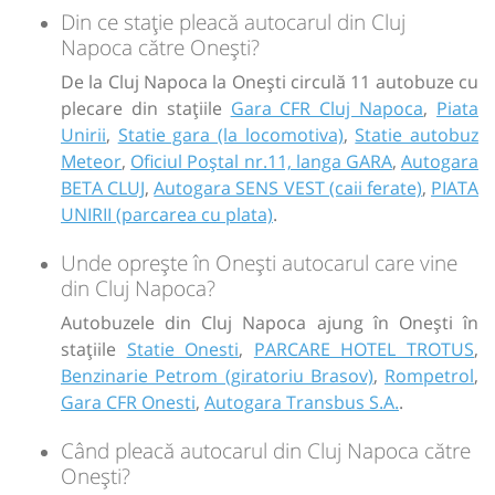
Din ce stație pleacă autocarul din Cluj
Napoca către Onești?
De la Cluj Napoca la Onești circulă 11 autobuze cu
plecare din stațiile
Gara CFR Cluj Napoca
,
Piata
Unirii
,
Statie gara (la locomotiva)
,
Statie autobuz
Meteor
,
Oficiul Poştal nr.11, langa GARA
,
Autogara
BETA CLUJ
,
Autogara SENS VEST (caii ferate)
,
PIATA
UNIRII (parcarea cu plata)
.
Unde oprește în Onești autocarul care vine
din Cluj Napoca?
Autobuzele din Cluj Napoca ajung în Onești în
stațiile
Statie Onesti
,
PARCARE HOTEL TROTUS
,
Benzinarie Petrom (giratoriu Brasov)
,
Rompetrol
,
Gara CFR Onesti
,
Autogara Transbus S.A.
.
Când pleacă autocarul din Cluj Napoca către
Onești?