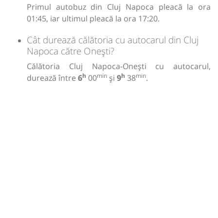
Primul autobuz din Cluj Napoca pleacă la ora
01:45, iar ultimul pleacă la ora 17:20.
Cât durează călătoria cu autocarul din Cluj
Napoca către Onești?
Călătoria Cluj Napoca-Onești cu autocarul,
h
min
h
min
durează între
6
00
și
9
38
.