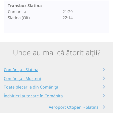
Transbuz Slatina
Comanita
21:20
Slatina (Olt)
22:14
Unde au mai călătorit alții?
Comănița - Slatina
Comănița - Moșteni
Toate plecările din Comănița
Închirieri autocare în Comănița
Aeroport Otopeni - Slatina