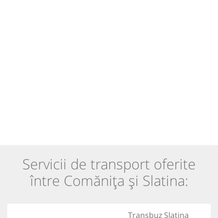
Servicii de transport oferite
între Comănița și Slatina:
Transbuz Slatina