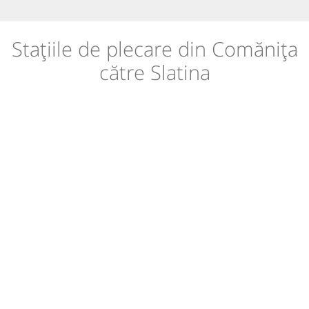
Stațiile de plecare din Comănița
către Slatina