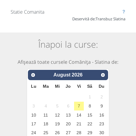
Statie Comanita
Deservită de:
Transbuz Slatina
Înapoi la curse:
Afișează toate cursele Comănița - Slatina de:
August
2026
Lu
Ma
Mi
Jo
Vi
Sâ
Du
1
2
3
4
5
6
7
8
9
10
11
12
13
14
15
16
17
18
19
20
21
22
23
24
25
26
27
28
29
30