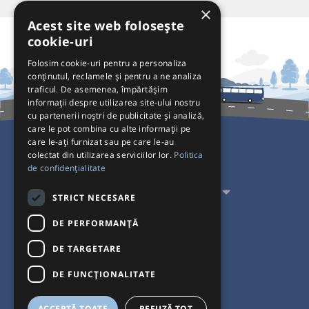
×
Acest site web folosește
cookie-uri
Folosim cookie-uri pentru a personaliza
conținutul, reclamele și pentru a ne analiza
traficul. De asemenea, împărtășim
informații despre utilizarea site-ului nostru
cu partenerii noștri de publicitate și analiză,
care le pot combina cu alte informații pe
care le-ați furnizat sau pe care le-au
colectat din utilizarea serviciilor lor.
Politica
Pentru Călători
de confidențialitate
Pentru Transportatori
STRICT NECESARE
Interacționăm
DE PERFORMANȚĂ
DE TARGETARE
Acceptăm plăți cu
DE FUNCŢIONALITATE
ACCEPTĂ TOATE
REFUZĂ TOT