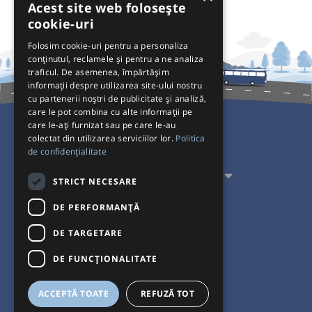
Acest site web folosește
cookie-uri
Folosim cookie-uri pentru a personaliza
conținutul, reclamele și pentru a ne analiza
traficul. De asemenea, împărtășim
informații despre utilizarea site-ului nostru
cu partenerii noștri de publicitate și analiză,
care le pot combina cu alte informații pe
care le-ați furnizat sau pe care le-au
colectat din utilizarea serviciilor lor.
Politica
Pentru Călători
de confidențialitate
Pentru Transportatori
STRICT NECESARE
Interacționăm
DE PERFORMANȚĂ
DE TARGETARE
Acceptăm plăți cu
DE FUNCŢIONALITATE
ACCEPTĂ TOATE
REFUZĂ TOT