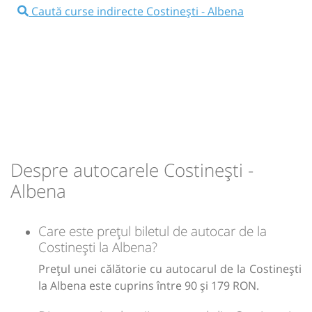
⤣
NOU!
Pune poze din călătoria ta
Caută curse indirecte Costinești - Albena
10:25
Costinești
intersesctie Costinesti
Microbuz: Constanta(Romania)-Mangalia-
Balcic-Albena-Nisipurile de aur - Varna
(Bulgaria)
Dotări:
Afiseaza itinerariu
Despre autocarele Costinești -
12:15
Albena
Parcarea de autocare (vis-a-vis
de Centrul de Informare Turistica)
Albena
Durată:
Zile de circulație:
h
min
1
50
Care este prețul biletul de autocar de la
L
M
M
J
V
S
D
Costinești la Albena?
Prețul unei călătorie cu autocarul de la Costinești
lei
179
Cumpără
la Albena este cuprins între 90 și 179 RON.