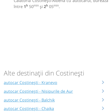
Călătoria Costinești-Albena cu autocarul, durează
h
min
h
min
între
1
50
și
2
05
.
Alte destinații din Costinești
autocar Costinești - Kranevo
autocar Costinești - Nisipurile de Aur
autocar Costinești - Balchik
autocar Costinești - Chaika