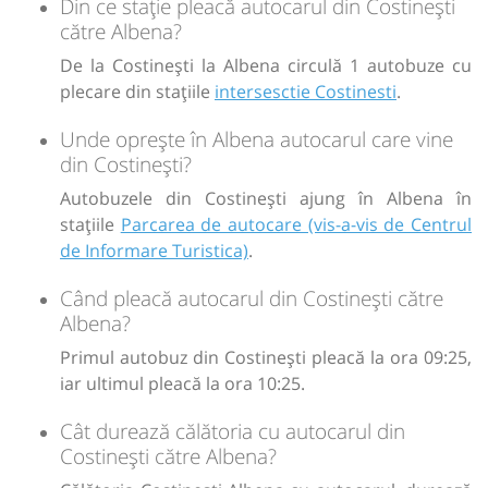
Din ce stație pleacă autocarul din Costinești
Sursa:
Mercado Sud SRL
| Ultima actualizare:
07/2026
către Albena?
De la Costinești la Albena circulă 1 autobuze cu
plecare din stațiile
intersesctie Costinesti
.
Unde oprește în Albena autocarul care vine
din Costinești?
Autobuzele din Costinești ajung în Albena în
stațiile
Parcarea de autocare (vis-a-vis de Centrul
de Informare Turistica)
.
Când pleacă autocarul din Costinești către
Albena?
Primul autobuz din Costinești pleacă la ora 09:25,
iar ultimul pleacă la ora 10:25.
Cât durează călătoria cu autocarul din
Costinești către Albena?