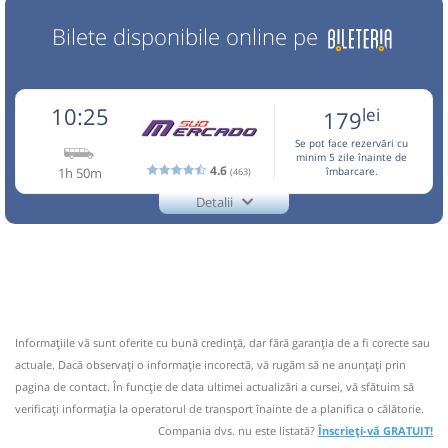
Bilete disponibile online pe
10:25
lei
179
Se pot face rezervări cu
minim 5 zile înainte de
4.6
1h 50m
(463)
îmbarcare.
Detalii
0722.26.57.79
Mercado Sud
Trimite email
Mercado Sud SRL
Pagină operator
Opinii călători
CIRCULA IN PERIOADA 10,11,13 APRILIE-01 OCTOMBRIE,
28 DECEMBRIE-04 IANUARIE! Pentru a calatori este
Informaţiile vă sunt oferite cu bună credinţă, dar fără garanţia de a fi corecte sau
necesara rezervarea in prealabil la tel.0722.265.779 sau
actuale. Dacă observați o informaţie incorectă, vă rugăm să ne anunțați prin
0734.444.133 sau 0040724242405 whatsapp Biletele se
pagina de contact. În funcție de data ultimei actualizări a cursei, vă sfătuim să
cumpara de la Casa 6(Autogara Sud,in sa
verificaţi informaţia la operatorul de transport înainte de a planifica o călătorie.
Nu a circulat?
Semnalați aici
(
12 comentarii
)
Compania dvs. nu este listată?
Înscrieți-vă GRATUIT!