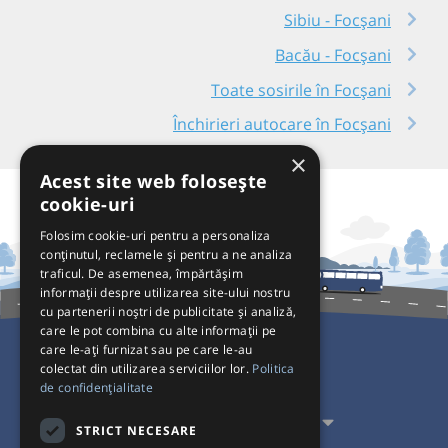
Sibiu - Focșani
Bacău - Focșani
Toate sosirile în Focșani
Închirieri autocare în Focșani
×
Acest site web folosește
cookie-uri
Folosim cookie-uri pentru a personaliza
conținutul, reclamele și pentru a ne analiza
traficul. De asemenea, împărtășim
informații despre utilizarea site-ului nostru
cu partenerii noștri de publicitate și analiză,
care le pot combina cu alte informații pe
care le-ați furnizat sau pe care le-au
colectat din utilizarea serviciilor lor.
Politica
Pentru Călători
de confidențialitate
Pentru Transportatori
STRICT NECESARE