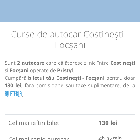
Curse de autocar Costinești -
Focșani
Sunt
2 autocare
care călătoresc zilnic între
Costinești
și
Focșani
operate de
Pristyl
.
Cumpără
biletul tău Costinești - Focșani
pentru doar
130 lei
, fără comisioane sau taxe suplimentare, de la
.
Cel mai ieftin bilet
130 lei
h
min
Cel mai rapid autocar
6
24