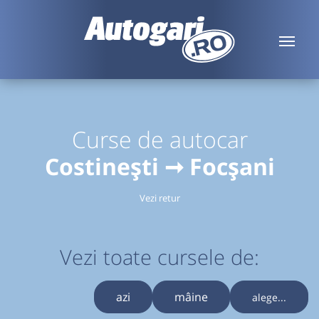
Curse de autocar
Costinești ➞ Focșani
Vezi retur
Vezi toate cursele de:
azi
mâine
alege...