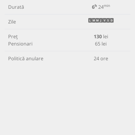
h
min
Durată
6
24
Zile
L
M
M
J
V
S
D
Preț
130
lei
Pensionari
65 lei
Politică anulare
24 ore