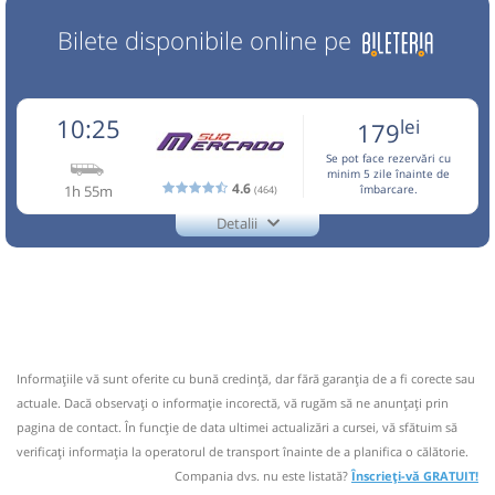
Bilete disponibile online pe
10:25
lei
179
Se pot face rezervări cu
minim 5 zile înainte de
4.6
1h 55m
(464)
îmbarcare.
Detalii
0722.26.57.79
Mercado Sud
Trimite email
Mercado Sud SRL
Pagină operator
Opinii călători
CIRCULA IN PERIOADA 10,11,13 APRILIE-01 OCTOMBRIE,
28 DECEMBRIE-04 IANUARIE! Pentru a calatori este
Informaţiile vă sunt oferite cu bună credinţă, dar fără garanţia de a fi corecte sau
necesara rezervarea in prealabil la tel.0722.265.779 sau
actuale. Dacă observați o informaţie incorectă, vă rugăm să ne anunțați prin
0734.444.133 sau 0040724242405 whatsapp Biletele se
pagina de contact. În funcție de data ultimei actualizări a cursei, vă sfătuim să
cumpara de la Casa 6(Autogara Sud,in sa
verificaţi informaţia la operatorul de transport înainte de a planifica o călătorie.
Nu a circulat?
Semnalați aici
(
12 comentarii
)
Compania dvs. nu este listată?
Înscrieți-vă GRATUIT!