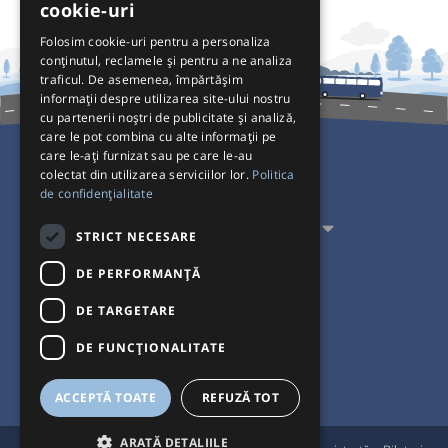
cookie-uri
Folosim cookie-uri pentru a personaliza
conținutul, reclamele și pentru a ne analiza
traficul. De asemenea, împărtășim
informații despre utilizarea site-ului nostru
cu partenerii noștri de publicitate și analiză,
care le pot combina cu alte informații pe
care le-ați furnizat sau pe care le-au
colectat din utilizarea serviciilor lor.
Politica
Pentru Călători
de confidențialitate
Pentru Transportatori
STRICT NECESARE
Interacționăm
DE PERFORMANȚĂ
DE TARGETARE
Acceptăm plăți cu
DE FUNCŢIONALITATE
ACCEPTĂ TOATE
REFUZĂ TOT
ARATĂ DETALIILE
®