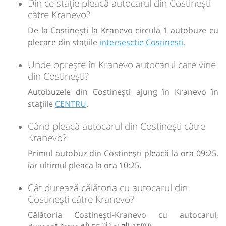
Din ce stație pleacă autocarul din Costinești
către Kranevo?
De la Costinești la Kranevo circulă 1 autobuze cu
plecare din stațiile
intersesctie Costinesti
.
Unde oprește în Kranevo autocarul care vine
din Costinești?
Autobuzele din Costinești ajung în Kranevo în
stațiile
CENTRU
.
Când pleacă autocarul din Costinești către
Kranevo?
Primul autobuz din Costinești pleacă la ora 09:25,
iar ultimul pleacă la ora 10:25.
Cât durează călătoria cu autocarul din
Costinești către Kranevo?
Călătoria Costinești-Kranevo cu autocarul,
h
min
h
min