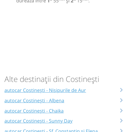
durează între
1
55
și
2
15
.
Alte destinații din Costinești
autocar Costinești - Nisipurile de Aur
autocar Costinești - Albena
autocar Costinești - Chaika
autocar Costinești - Sunny Day
autocar Costinești - Sf. Constantin si Elena