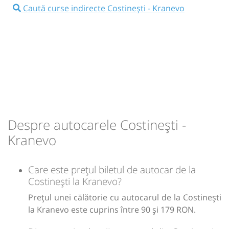
⤣
NOU!
Pune poze din călătoria ta
Caută curse indirecte Costinești - Kranevo
10:25
Costinești
intersesctie Costinesti
Microbuz: Constanta(Romania)-Mangalia-
Balcic-Albena-Nisipurile de aur - Varna
(Bulgaria)
Dotări:
Afiseaza itinerariu
Despre autocarele Costinești -
12:20
Kranevo
CENTRU
Kranevo
Durată:
Zile de circulație:
h
min
1
55
L
M
M
J
V
S
D
Care este prețul biletul de autocar de la
Costinești la Kranevo?
lei
179
Prețul unei călătorie cu autocarul de la Costinești
Cumpără
la Kranevo este cuprins între 90 și 179 RON.
Sursa:
Mercado Sud SRL
| Ultima actualizare:
07/2026